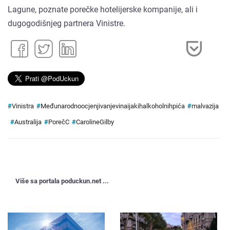
Lagune, poznate porečke hotelijerske kompanije, ali i
dugogodišnjeg partnera Vinistre.
#
Vinistra
#
Međunarodnoocjenjivanjevinaijakihalkoholnihpića
#
malvazija
#
Australija
#
PorečC
#
CarolineGilby
Više sa portala poduckun.net ...