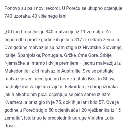
Ponovo su pali novi rekordi. U Poreču se ukupno ocjenjuje
740 uzoraka, 40 više nego lani.
„Od tog broja čak je 340 malvazija iz 11 zemalja. Za
usporedbu prošle godine ih je bilo 317 iz sedam zemalja.
Ove godine malvazije su nam stigle iz Hrvatske, Slovenije,
Italije, Španjolske, Portugala, Grčke, Crne Gore, Srbije,
Njemačke, a imamo i dvije premijere – jednu malvaziju iz
Makedonije iiz tri malvazije Australije. Sve se pristigle
malvazije već treću godinu bore za titulu Best in Show,
najbolje malvazije na svijetu. Rekordan je i broj uzoraka
jakih alkoholnih pića, ocjenjuju se pića samo iz Istre i
Kvarnera, a pristiglo ih je 75, dok ih je lani bilo 57. Ove je
godine u Poreč stiglo 50 ocjenjivača i 20 vježbenika iz 15
zemalja“, istaknuo je predsjednik udruge Vinistra Luka
Rossi.