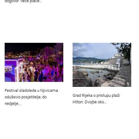
dogovor: veće plaće…
Festival sladoleda u Njivicama
Grad Rijeka o pristupu plaži
oduševio posjetitelje, do
Hilton: Dvojbe oko…
nedjelje…