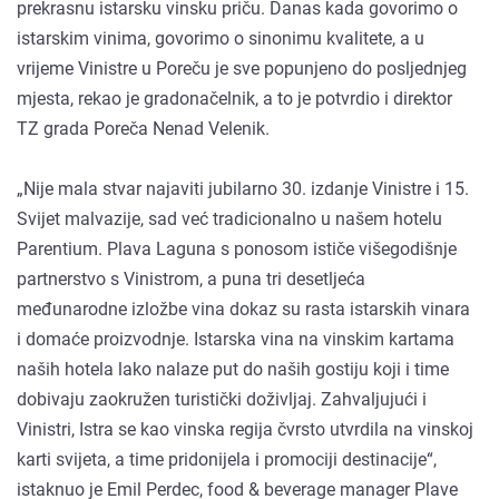
prekrasnu istarsku vinsku priču. Danas kada govorimo o
istarskim vinima, govorimo o sinonimu kvalitete, a u
vrijeme Vinistre u Poreču je sve popunjeno do posljednjeg
mjesta, rekao je gradonačelnik, a to je potvrdio i direktor
TZ grada Poreča Nenad Velenik.
„Nije mala stvar najaviti jubilarno 30. izdanje Vinistre i 15.
Svijet malvazije, sad već tradicionalno u našem hotelu
Parentium. Plava Laguna s ponosom ističe višegodišnje
partnerstvo s Vinistrom, a puna tri desetljeća
međunarodne izložbe vina dokaz su rasta istarskih vinara
i domaće proizvodnje. Istarska vina na vinskim kartama
naših hotela lako nalaze put do naših gostiju koji i time
dobivaju zaokružen turistički doživljaj. Zahvaljujući i
Vinistri, Istra se kao vinska regija čvrsto utvrdila na vinskoj
karti svijeta, a time pridonijela i promociji destinacije“,
istaknuo je Emil Perdec, food & beverage manager Plave