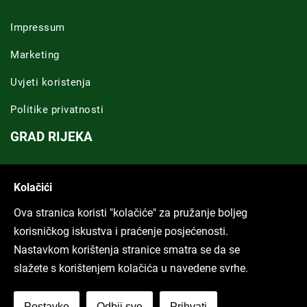
Impressum
Marketing
Uvjeti koristenja
Politike privatnosti
GRAD RIJEKA
Novosti Rijeka
Kolačići
Riječka regija
Ova stranica koristi "kolačiće" za pružanje boljeg
ARHIVA TEKSTOVA
korisničkog iskustva i praćenje posjećenosti.
Nastavkom korištenja stranice smatra se da se
Svi tekstovi
slažete s korištenjem kolačića u navedene svrhe.
Poduckun.net
Postavke
Odbij sve
Prihvati