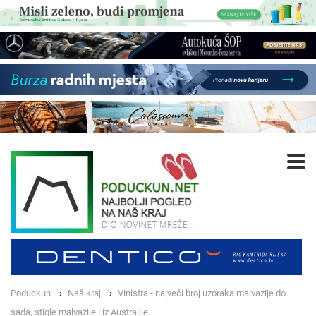
Poduckun
Naš kraj
Vinistra - najveći broj uzoraka malvazije do
sada, stigle malvazije i iz Australije