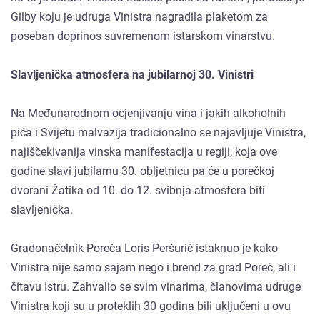
Gilby koju je udruga Vinistra nagradila plaketom za
poseban doprinos suvremenom istarskom vinarstvu.
Slavljenička atmosfera na jubilarnoj 30. Vinistri
Na Međunarodnom ocjenjivanju vina i jakih alkoholnih
pića i Svijetu malvazija tradicionalno se najavljuje Vinistra,
najiščekivanija vinska manifestacija u regiji, koja ove
godine slavi jubilarnu 30. obljetnicu pa će u porečkoj
dvorani Žatika od 10. do 12. svibnja atmosfera biti
slavljenička.
Gradonačelnik Poreča Loris Peršurić istaknuo je kako
Vinistra nije samo sajam nego i brend za grad Poreč, ali i
čitavu Istru. Zahvalio se svim vinarima, članovima udruge
Vinistra koji su u proteklih 30 godina bili uključeni u ovu