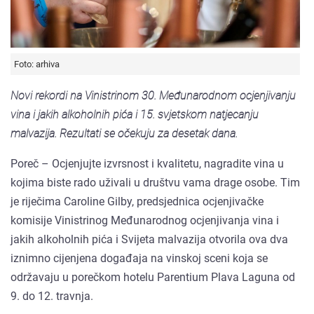
Foto: arhiva
Novi rekordi na Vinistrinom 30. Međunarodnom ocjenjivanju
vina i jakih alkoholnih pića i 15. svjetskom natjecanju
malvazija. Rezultati se očekuju za desetak dana.
Poreč – Ocjenjujte izvrsnost i kvalitetu, nagradite vina u
kojima biste rado uživali u društvu vama drage osobe. Tim
je riječima Caroline Gilby, predsjednica ocjenjivačke
komisije Vinistrinog Međunarodnog ocjenjivanja vina i
jakih alkoholnih pića i Svijeta malvazija otvorila ova dva
iznimno cijenjena događaja na vinskoj sceni koja se
održavaju u porečkom hotelu Parentium Plava Laguna od
9. do 12. travnja.