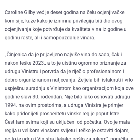
Caroline Gilby već je deset godina na čelu ocjenjivačke
komisije, kaže kako je iznimna privilegija biti dio ovog
ocjenjivanja koje potvrđuje da kvaliteta vina iz godine u
godinu raste, ali i samopouzdanje vinara.
„Činjenica da je prijavljeno najviše vina do sada, čak i
nakon teške 2023., a to je uistinu ogromno priznanje za
udrugu Vinistru i potvrda da je riječ o profesionalnom i
dobro organiziranom natjecanju. Željela bih istaknuti i vrlo
uspješnu suradnju s Vinistrom kao organizacijom koja ove
godine slavi 30. rođendan. Nije bilo lako osnovati udrugu
1994. na ovim prostorima, a udruga Vinistra je primjer
kako pridonijeti prosperitetu vinske regije poput Istre.
Čestitam svima koji su uključeni od početka. Ovo je mala
regija u velikom vinskom svijetu i teško je ostaviti dojam,
no to je udruzi Vinistra itekako pošlo za rukom“, poručila je