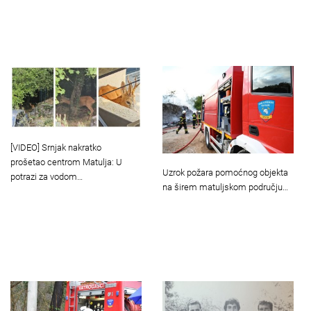
[VIDEO] Srnjak nakratko
prošetao centrom Matulja: U
Uzrok požara pomoćnog objekta
potrazi za vodom…
na širem matuljskom području…