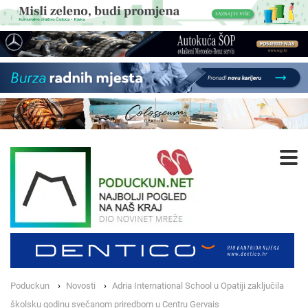
Poduckun
Novosti
Adria International School u Opatiji zaključila
školsku godinu svečanom priredbom u Centru Gervais