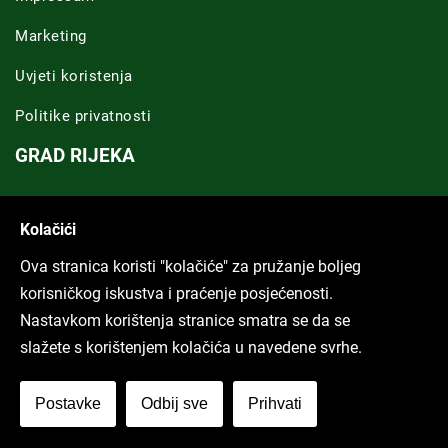
Marketing
Uvjeti koristenja
Politike privatnosti
GRAD RIJEKA
Novosti Rijeka
Kolačići
Riječka regija
Ova stranica koristi "kolačiće" za pružanje boljeg
ARHIVA TEKSTOVA
korisničkog iskustva i praćenje posjećenosti.
Nastavkom korištenja stranice smatra se da se
Svi tekstovi
slažete s korištenjem kolačića u navedene svrhe.
Poduckun.net
Postavke
Odbij sve
Prihvati
More idea