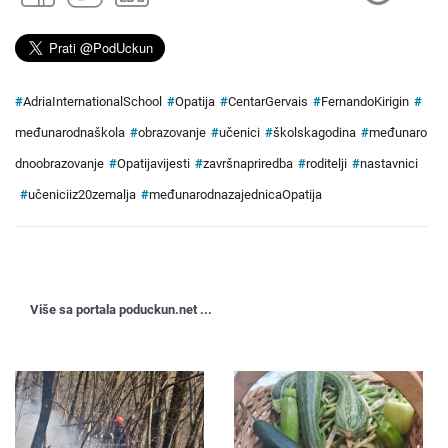
#
AdriaInternationalSchool
#
Opatija
#
CentarGervais
#
FernandoKirigin
#
međunarodnaškola
#
obrazovanje
#
učenici
#
školskagodina
#
međunaro
dnoobrazovanje
#
Opatijavijesti
#
završnapriredba
#
roditelji
#
nastavnici
#
učeniciiz20zemalja
#
međunarodnazajednicaOpatija
Više sa portala poduckun.net ...