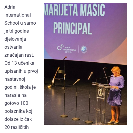
Adria
International
School u samo
je tri godine
djelovanja
ostvarila
značajan rast.
Od 13 učenika
upisanih u prvoj
nastavnoj
godini, škola je
narasla na
gotovo 100
polaznika koji
dolaze iz čak
20 različitih