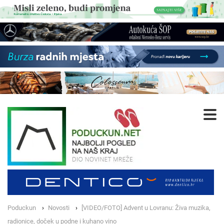
Poduckun
Novosti
[VIDEO/FOTO] Advent u Lovranu: Živa muzika,
radionice, doček u podne i kuhano vino