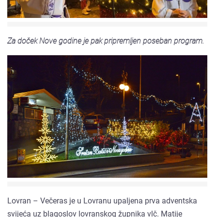
Za doček Nove godine je pak pripremljen poseban program.
Lovran – Večeras je u Lovranu upaljena prva adventska
svijeća uz blagoslov lovranskog župnika vlč. Matije