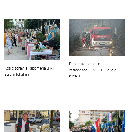
Pune ruke posla za
Košić zdravlja i spomena u Iki:
vatrogasce u PGŽ-u : Gorjela
Sajam lokalnih…
kuća u…