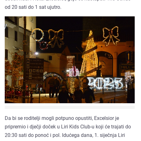
od 20 sati do 1 sat ujutro.
Da bi se roditelji mogli potpuno opustiti, Excelsior je
pripremio i dječji doček u Liri Kids Club-u koji će trajati do
20:30 sati do ponoć i pol. Idućega dana, 1. siječnja Liri