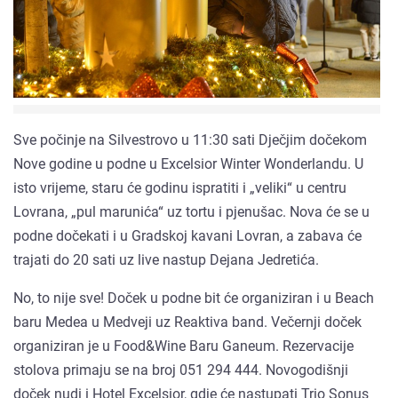
Sve počinje na Silvestrovo u 11:30 sati Dječjim dočekom
Nove godine u podne u Excelsior Winter Wonderlandu. U
isto vrijeme, staru će godinu ispratiti i „veliki“ u centru
Lovrana, „pul marunića“ uz tortu i pjenušac. Nova će se u
podne dočekati i u Gradskoj kavani Lovran, a zabava će
trajati do 20 sati uz live nastup Dejana Jedretića.
No, to nije sve! Doček u podne bit će organiziran i u Beach
baru Medea u Medveji uz Reaktiva band. Večernji doček
organiziran je u Food&Wine Baru Ganeum. Rezervacije
stolova primaju se na broj 051 294 444. Novogodišnji
doček nudi i Hotel Excelsior, gdje će nastupati Trio Sonus