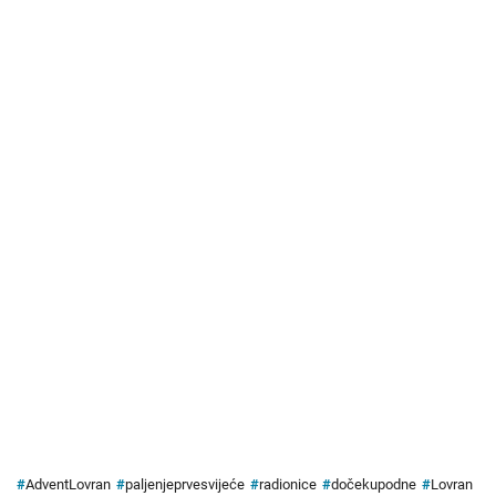
#
AdventLovran
#
paljenjeprvesvijeće
#
radionice
#
dočekupodne
#
Lovran