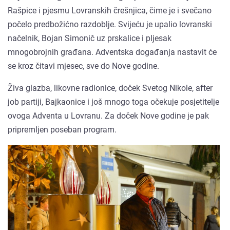
Rašpice i pjesmu Lovranskih črešnjica, čime je i svečano
počelo predbožićno razdoblje. Svijeću je upalio lovranski
načelnik, Bojan Simonič uz prskalice i pljesak
mnogobrojnih građana. Adventska događanja nastavit će
se kroz čitavi mjesec, sve do Nove godine.
Živa glazba, likovne radionice, doček Svetog Nikole, after
job partiji, Bajkaonice i još mnogo toga očekuje posjetitelje
ovoga Adventa u Lovranu. Za doček Nove godine je pak
pripremljen poseban program.