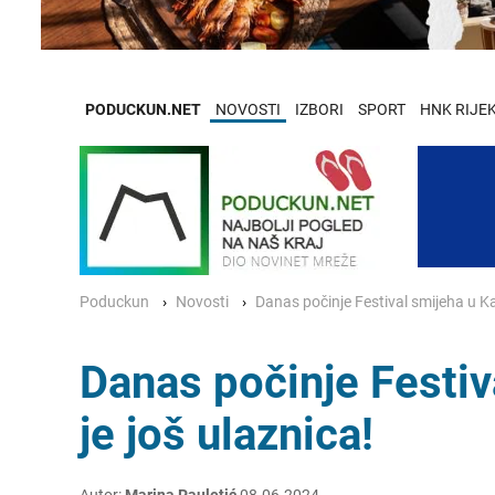
PODUCKUN.NET
NOVOSTI
IZBORI
SPORT
HNK RIJE
Poduckun
Novosti
Danas počinje Festival smijeha u Kas
Danas počinje Festiv
je još ulaznica!