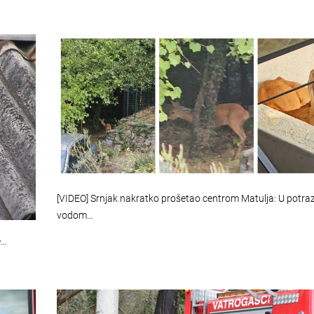
[VIDEO] Srnjak nakratko prošetao centrom Matulja: U potraz
vodom…
e…