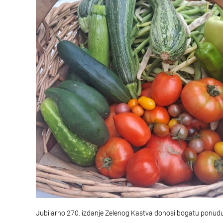
Jubilarno 270. izdanje Zelenog Kastva donosi bogatu ponud