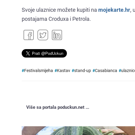
Svoje ulaznice možete kupiti na
mojekarte.hr
, 
postajama Croduxa i Petrola.
#
Festivalsmijeha
#
Kastav
#
stand-up
#
Casabianca
#
ulaznic
Više sa portala poduckun.net ...