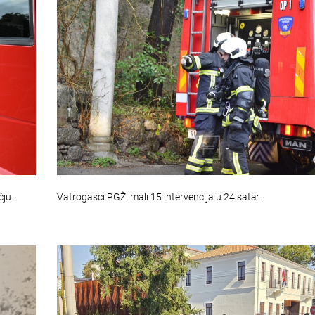
čju…
Vatrogasci PGŽ imali 15 intervencija u 24 sata:…