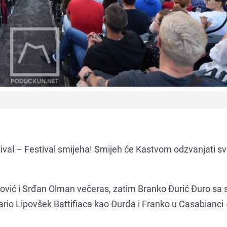
tival – Festival smijeha! Smijeh će Kastvom odzvanjati s
nović i Srđan Olman večeras, zatim Branko Đurić Đuro sa
 Mario Lipovšek Battifiaca kao Đurđa i Franko u Casabianci