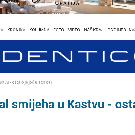
KA
KRONIKA
KOLUMNA
FOTO
VIDEO
NAŠ KRAJ
PGZ INFO
NA
tvu - ostalo je još ulaznica!
al smijeha u Kastvu - ost