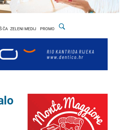
Š ČA
ZELENI MEDIJ
PROMO
alo