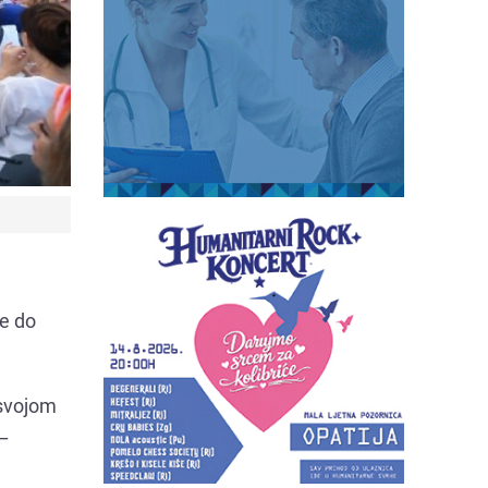
ve do
 svojom
 –