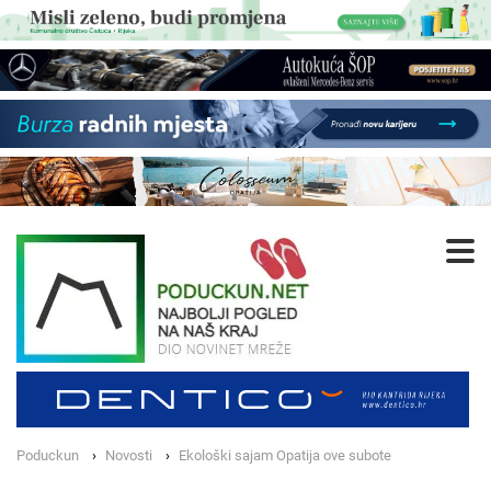
Poduckun
Novosti
Ekološki sajam Opatija ove subote