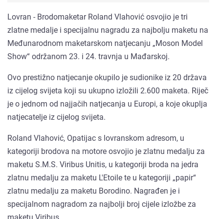
Lovran - Brodomaketar Roland Vlahović osvojio je tri
zlatne medalje i specijalnu nagradu za najbolju maketu na
Međunarodnom maketarskom natjecanju „Moson Model
Show“ održanom 23. i 24. travnja u Mađarskoj.
Ovo prestižno natjecanje okupilo je sudionike iz 20 država
iz cijelog svijeta koji su ukupno izložili 2.600 maketa. Riječ
je o jednom od najjačih natjecanja u Europi, a koje okuplja
natjecatelje iz cijelog svijeta.
Roland Vlahović, Opatijac s lovranskom adresom, u
kategoriji brodova na motore osvojio je zlatnu medalju za
maketu S.M.S. Viribus Unitis, u kategoriji broda na jedra
zlatnu medalju za maketu L'Etoile te u kategoriji „papir“
zlatnu medalju za maketu Borodino. Nagrađen je i
specijalnom nagradom za najbolji broj cijele izložbe za
maketu Viribus.