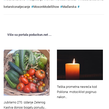
ketarskonatjecanje
#
MosonModelShow
#
Mađarska
#
Više sa portala poduckun.net ...
Teška prometna nesreća kod
Poklona: motociklist poginuo
nakon…
Jubilarno 270. izdanje Zelenog
Kastva donosi bogatu ponudu…