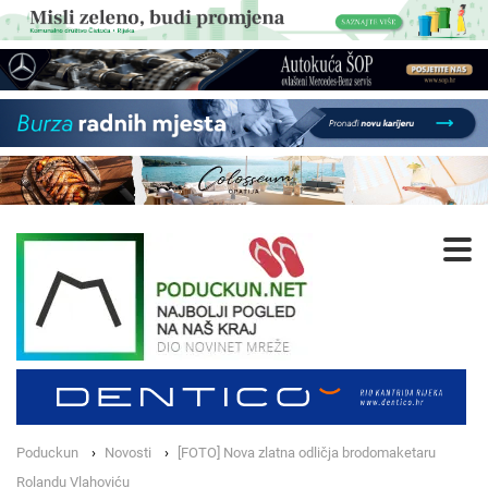
Poduckun
Novosti
[FOTO] Nova zlatna odličja brodomaketaru
Rolandu Vlahoviću