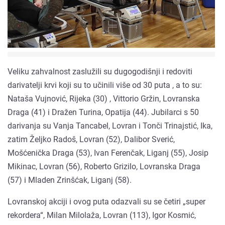
Veliku zahvalnost zaslužili su dugogodišnji i redoviti
darivatelji krvi koji su to učinili više od 30 puta , a to su:
Nataša Vujnović, Rijeka (30) , Vittorio Gržin, Lovranska
Draga (41) i Dražen Turina, Opatija (44). Jubilarci s 50
darivanja su Vanja Tancabel, Lovran i Tonči Trinajstić, Ika,
zatim Željko Radoš, Lovran (52), Dalibor Sverić,
Mošćenička Draga (53), Ivan Ferenčak, Liganj (55), Josip
Mikinac, Lovran (56), Roberto Grizilo, Lovranska Draga
(57) i Mladen Zrinšćak, Liganj (58).
Lovranskoj akciji i ovog puta odazvali su se četiri „super
rekordera“, Milan Milolaža, Lovran (113), Igor Kosmić,