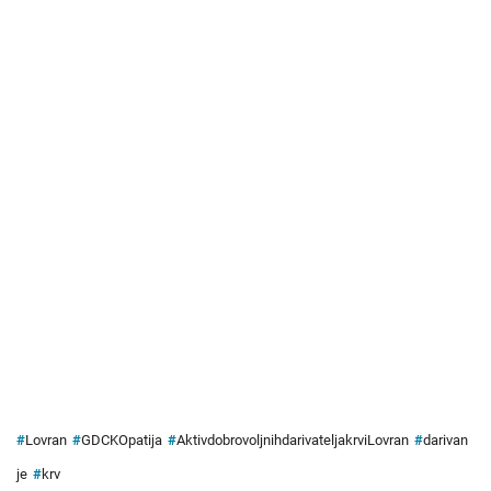
#
Lovran
#
GDCKOpatija
#
AktivdobrovoljnihdarivateljakrviLovran
#
darivan
je
#
krv