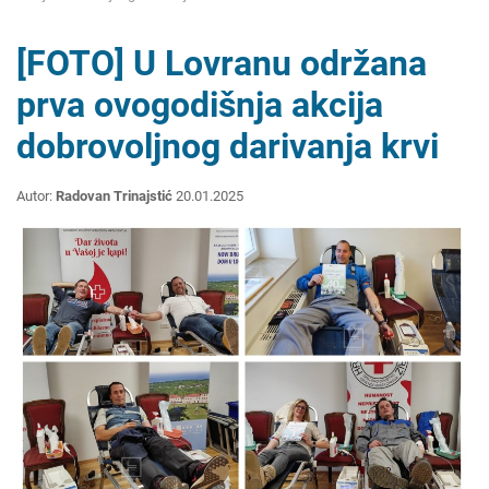
[FOTO] U Lovranu održana
prva ovogodišnja akcija
dobrovoljnog darivanja krvi
Autor:
Radovan Trinajstić
20.01.2025