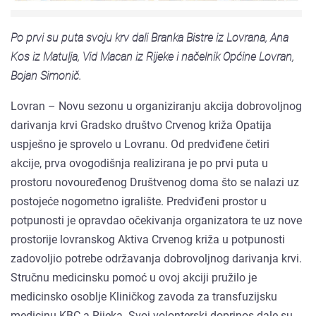
Po prvi su puta svoju krv dali Branka Bistre iz Lovrana, Ana
Kos iz Matulja, Vid Macan iz Rijeke i načelnik Općine Lovran,
Bojan Simonič.
Lovran – Novu sezonu u organiziranju akcija dobrovoljnog
darivanja krvi Gradsko društvo Crvenog križa Opatija
uspješno je sprovelo u Lovranu. Od predviđene četiri
akcije, prva ovogodišnja realizirana je po prvi puta u
prostoru novouređenog Društvenog doma što se nalazi uz
postojeće nogometno igralište. Predviđeni prostor u
potpunosti je opravdao očekivanja organizatora te uz nove
prostorije lovranskog Aktiva Crvenog križa u potpunosti
zadovoljio potrebe održavanja dobrovoljnog darivanja krvi.
Stručnu medicinsku pomoć u ovoj akciji pružilo je
medicinsko osoblje Kliničkog zavoda za transfuzijsku
medicinu KBC-a Rijeka. Svoj volonterski doprinos dale su