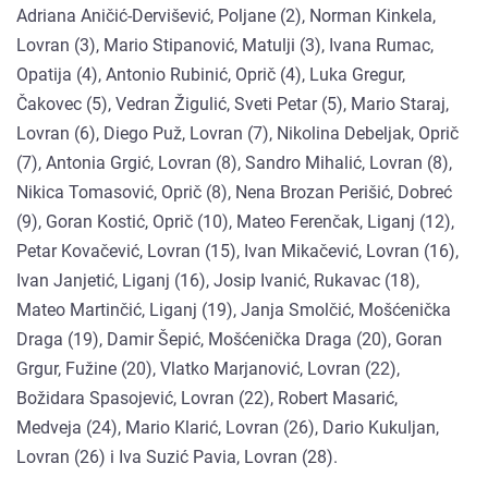
Adriana Aničić-Dervišević, Poljane (2), Norman Kinkela,
Lovran (3), Mario Stipanović, Matulji (3), Ivana Rumac,
Opatija (4), Antonio Rubinić, Oprič (4), Luka Gregur,
Čakovec (5), Vedran Žigulić, Sveti Petar (5), Mario Staraj,
Lovran (6), Diego Puž, Lovran (7), Nikolina Debeljak, Oprič
(7), Antonia Grgić, Lovran (8), Sandro Mihalić, Lovran (8),
Nikica Tomasović, Oprič (8), Nena Brozan Perišić, Dobreć
(9), Goran Kostić, Oprič (10), Mateo Ferenčak, Liganj (12),
Petar Kovačević, Lovran (15), Ivan Mikačević, Lovran (16),
Ivan Janjetić, Liganj (16), Josip Ivanić, Rukavac (18),
Mateo Martinčić, Liganj (19), Janja Smolčić, Mošćenička
Draga (19), Damir Šepić, Mošćenička Draga (20), Goran
Grgur, Fužine (20), Vlatko Marjanović, Lovran (22),
Božidara Spasojević, Lovran (22), Robert Masarić,
Medveja (24), Mario Klarić, Lovran (26), Dario Kukuljan,
Lovran (26) i Iva Suzić Pavia, Lovran (28).