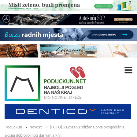
Poduckun
Novosti
[FOTO] U Lovranu održana prva ovogodišnja
akcija dobrovoljnog darivanja krvi