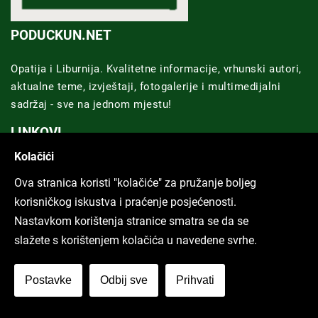
PODUCKUN.NET
Opatija i Liburnija. Kvalitetne informacije, vrhunski autori,
aktualne teme, izvještaji, fotogalerije i multimedijalni
sadržaj - sve na jednom mjestu!
LINKOVI
Kolačići
Impressum
Ova stranica koristi "kolačiće" za pružanje boljeg
Marketing
korisničkog iskustva i praćenje posjećenosti.
Nastavkom korištenja stranice smatra se da se
Uvjeti koristenja
slažete s korištenjem kolačića u navedene svrhe.
Politike privatnosti
GRAD RIJEKA
Postavke
Odbij sve
Prihvati
Novosti Rijeka