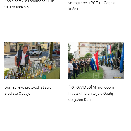
Košić zdravlja i spomena u Iki:
vatrogasce u PGŽ-u : Gorjela
Sajam lokalnih…
kuća u…
Domaći eko proizvodi stižu u
[FOTO/VIDEO] Mimohodom
središte Opatije
hrvatskih branitelja u Opatiji
obilježen Dan…