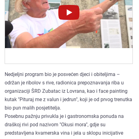
Novinet.tv
Novinet.tv
Nedjeljni program bio je posvećen djeci i obiteljima –
održan je ribolov s rive, radionica prepoznavanja riba u
organizaciji ŠRD Zubatac iz Lovrana, kao i face painting
kutak "Pituraj me z valun i jedrun", koji je od prvog trenutka
bio pun malih posjetitelja.
Posebnu pažnju privukla je i gastronomska ponuda na
draškoj rivi pod nazivom "Okusi mora", gdje su
predstavljena kvarnerska vina i jela u sklopu inicijative