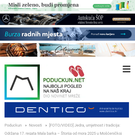
Poduckun
Novosti
[FOTO/VIDEO] Jedra, umjetnost i tradicija:
Održana 17. regata Mala barka – Štorija od mora 2025 u Mošćeničkoj