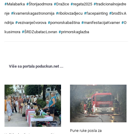
#
Malabarka
#
Štorijaodmora
#
Dražice
#
regata2025
#
tradicionalnojedre
nje
#
kvarnerskagastronomija
#
ribolovzadjecu
#
facepainting
#
brodSv.A
ndrija
#
vezivanječvorova
#
pomorskabaština
#
manifestacijaKvarner
#
O
kusimora
#
ŠRDZubatacLovran
#
primorskaglazba
Više sa portala poduckun.net ...
Pune ruke posla za