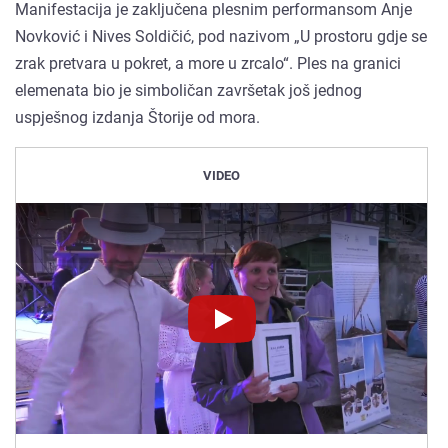
Manifestacija je zaključena plesnim performansom Anje
Novković i Nives Soldičić, pod nazivom „U prostoru gdje se
zrak pretvara u pokret, a more u zrcalo“. Ples na granici
elemenata bio je simboličan završetak još jednog
uspješnog izdanja Štorije od mora.
VIDEO
Novinet.tv
Novinet.tv