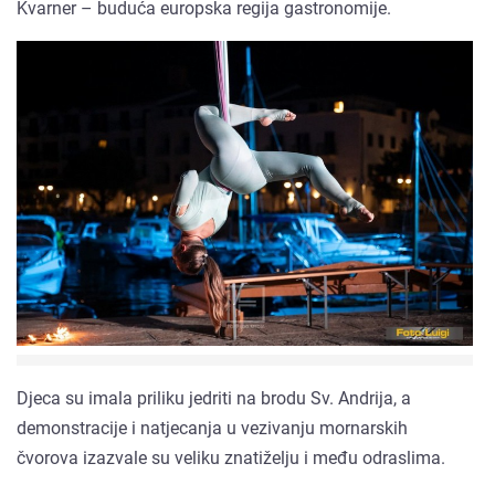
Kvarner – buduća europska regija gastronomije.
Djeca su imala priliku jedriti na brodu Sv. Andrija, a
demonstracije i natjecanja u vezivanju mornarskih
čvorova izazvale su veliku znatiželju i među odraslima.