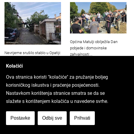
Općina Matulji obilježila Dan
pobjede i domovinske
Nevrijeme srušilo stablo u Opatiji:
zahvalnosti:…
Dio Ulice Antona…
Kolačići
Ova stranica koristi "kolačiće" za pružanje boljeg
korisničkog iskustva i praćenje posjećenosti.
Nastavkom korištenja stranice smatra se da se
slažete s korištenjem kolačića u navedene svrhe.
Postavke
Odbij sve
Prihvati
Vatrogasci u PGŽ imali 11