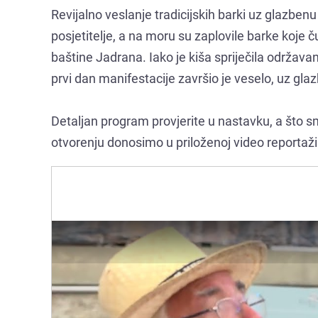
Revijalno veslanje tradicijskih barki uz glazbenu
posjetitelje, a na moru su zaplovile barke koje
baštine Jadrana. Iako je kiša spriječila održavanj
prvi dan manifestacije završio je veselo, uz gla
Detaljan program provjerite u nastavku, a što sm
otvorenju donosimo u priloženoj video reportaži i 