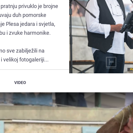
 pratnju privuklo je brojne
 čuvaju duh pomorske
e Plesa jedara i svjetla,
zbu i zvuke harmonike.
o sve zabilježili na
velikoj fotogaleriji...
VIDEO