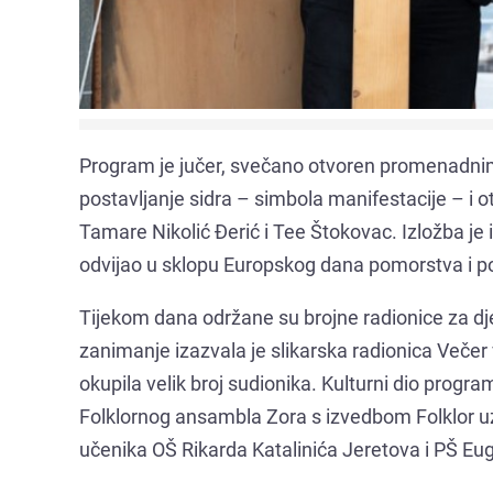
Program je jučer, svečano otvoren promenadnim
postavljanje sidra – simbola manifestacije – i 
Tamare Nikolić Đerić i Tee Štokovac. Izložba je
odvijao u sklopu Europskog dana pomorstva i p
Tijekom dana održane su brojne radionice za dj
zanimanje izazvala je slikarska radionica Večer v
okupila velik broj sudionika. Kulturni dio progra
Folklornog ansambla Zora s izvedbom Folklor uz 
učenika OŠ Rikarda Katalinića Jeretova i PŠ E