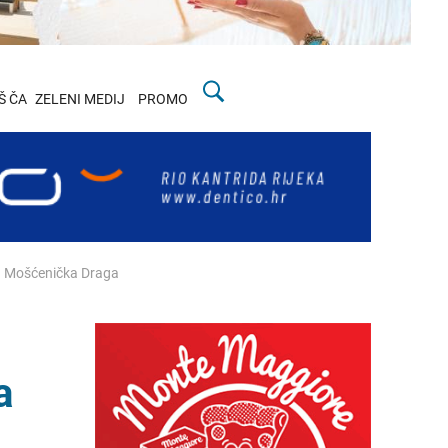
Š ČA
ZELENI MEDIJ
PROMO
 @ Mošćenička Draga
a