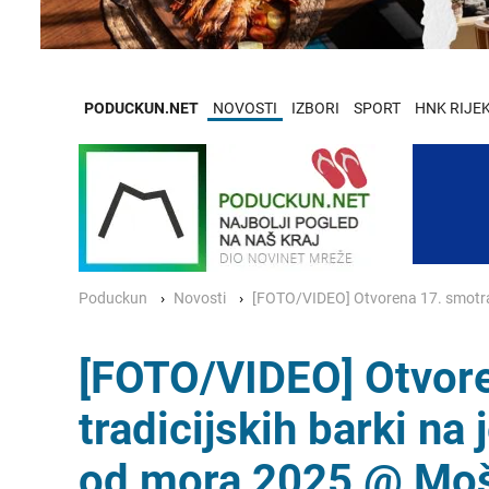
PODUCKUN.NET
NOVOSTI
IZBORI
SPORT
HNK RIJE
Poduckun
Novosti
[FOTO/VIDEO] Otvorena 17. smotra i
[FOTO/VIDEO] Otvore
tradicijskih barki na 
od mora 2025 @ Moš