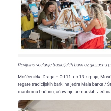
Revijalno veslanje tradicijskih barki uz glazbenu 
Mošćenička Draga – Od 11. do 13. srpnja, Mošćen
regate tradicijskih barki na jedra Mala barka / Š
maritimnu baštinu, očuvanje pomorskih vještina 