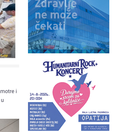
smotre i
 u