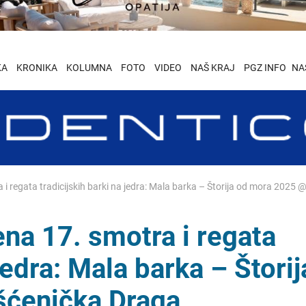
KA
KRONIKA
KOLUMNA
FOTO
VIDEO
NAŠ KRAJ
PGZ INFO
NA
 regata tradicijskih barki na jedra: Mala barka – Štorija od mora 2025
na 17. smotra i regata
jedra: Mala barka – Štorij
ćenička Draga