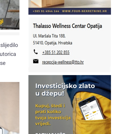
lijedilo
utorica
 se