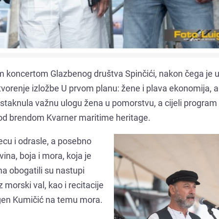
 koncertom Glazbenog društva Spinčići, nakon čega je us
otvorenje izložbe U prvom planu: žene i plava ekonomija, a
 istaknula važnu ulogu žena u pomorstvu, a cijeli program
od brendom Kvarner maritime heritage.
ecu i odrasle, a posebno
ina, boja i mora, koja je
ma obogatili su nastupi
morski val, kao i recitacije
ugen Kumičić na temu mora.