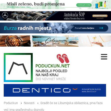
Poduckun
Novosti
Gradit će se Liburnijska obilaznica, prva faza
već ima građevinsku dozvolu