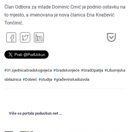
Član Odbora za mlade Dominic Crnić je podnio ostavku na
to mjesto, a imenovana je nova članica Ena Knežević
Tončinić.
#
31.sjednicaGradskogvijeća
#
Gradskovijeće
#
GradOpatija
#
Liburnijska
obilaznica
#
Dobreć
#
studija
#
građevinskadozvola
Više sa portala poduckun.net ...