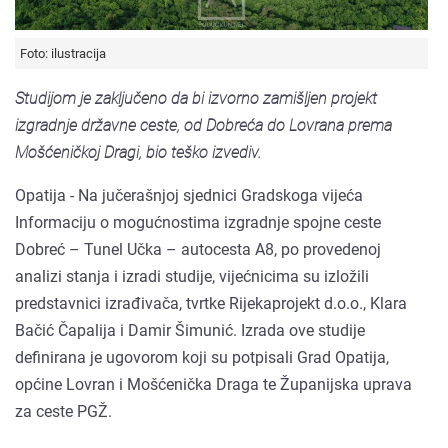
Foto: ilustracija
Studijom je zaključeno da bi izvorno zamišljen projekt
izgradnje državne ceste, od Dobreća do Lovrana prema
Mošćeničkoj Dragi, bio teško izvediv.
Opatija - Na jučerašnjoj sjednici Gradskoga vijeća
Informaciju o mogućnostima izgradnje spojne ceste
Dobreć – Tunel Učka – autocesta A8, po provedenoj
analizi stanja i izradi studije, vijećnicima su izložili
predstavnici izrađivača, tvrtke Rijekaprojekt d.o.o., Klara
Bačić Čapalija i Damir Šimunić. Izrada ove studije
definirana je ugovorom koji su potpisali Grad Opatija,
općine Lovran i Mošćenička Draga te Županijska uprava
za ceste PGŽ.