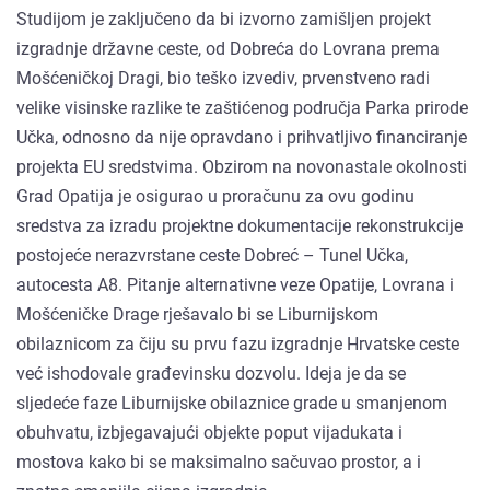
Studijom je zaključeno da bi izvorno zamišljen projekt
izgradnje državne ceste, od Dobreća do Lovrana prema
Mošćeničkoj Dragi, bio teško izvediv, prvenstveno radi
velike visinske razlike te zaštićenog područja Parka prirode
Učka, odnosno da nije opravdano i prihvatljivo financiranje
projekta EU sredstvima. Obzirom na novonastale okolnosti
Grad Opatija je osigurao u proračunu za ovu godinu
sredstva za izradu projektne dokumentacije rekonstrukcije
postojeće nerazvrstane ceste Dobreć – Tunel Učka,
autocesta A8. Pitanje alternativne veze Opatije, Lovrana i
Mošćeničke Drage rješavalo bi se Liburnijskom
obilaznicom za čiju su prvu fazu izgradnje Hrvatske ceste
već ishodovale građevinsku dozvolu. Ideja je da se
sljedeće faze Liburnijske obilaznice grade u smanjenom
obuhvatu, izbjegavajući objekte poput vijadukata i
mostova kako bi se maksimalno sačuvao prostor, a i