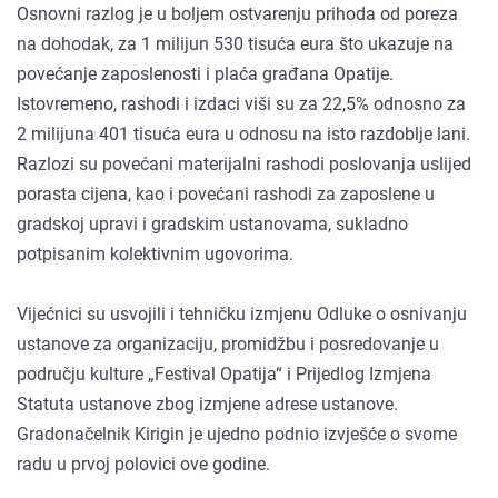
Osnovni razlog je u boljem ostvarenju prihoda od poreza
na dohodak, za 1 milijun 530 tisuća eura što ukazuje na
povećanje zaposlenosti i plaća građana Opatije.
Istovremeno, rashodi i izdaci viši su za 22,5% odnosno za
2 milijuna 401 tisuća eura u odnosu na isto razdoblje lani.
Razlozi su povećani materijalni rashodi poslovanja uslijed
porasta cijena, kao i povećani rashodi za zaposlene u
gradskoj upravi i gradskim ustanovama, sukladno
potpisanim kolektivnim ugovorima.
Vijećnici su usvojili i tehničku izmjenu Odluke o osnivanju
ustanove za organizaciju, promidžbu i posredovanje u
području kulture „Festival Opatija“ i Prijedlog Izmjena
Statuta ustanove zbog izmjene adrese ustanove.
Gradonačelnik Kirigin je ujedno podnio izvješće o svome
radu u prvoj polovici ove godine.