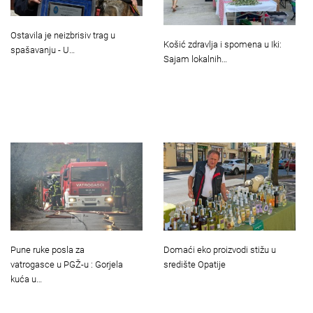
Ostavila je neizbrisiv trag u
Košić zdravlja i spomena u Iki:
spašavanju - U…
Sajam lokalnih…
Pune ruke posla za
Domaći eko proizvodi stižu u
vatrogasce u PGŽ-u : Gorjela
središte Opatije
kuća u…