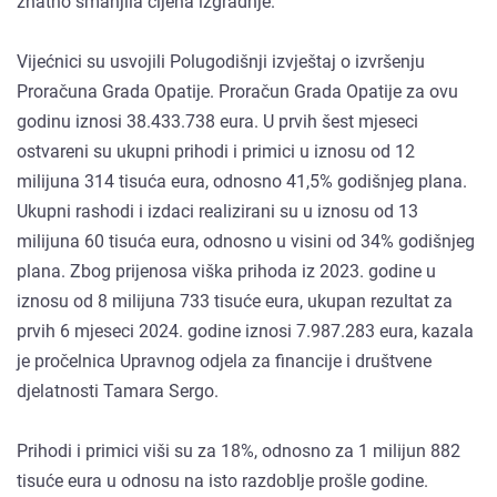
znatno smanjila cijena izgradnje.
Vijećnici su usvojili Polugodišnji izvještaj o izvršenju
Proračuna Grada Opatije. Proračun Grada Opatije za ovu
godinu iznosi 38.433.738 eura. U prvih šest mjeseci
ostvareni su ukupni prihodi i primici u iznosu od 12
milijuna 314 tisuća eura, odnosno 41,5% godišnjeg plana.
Ukupni rashodi i izdaci realizirani su u iznosu od 13
milijuna 60 tisuća eura, odnosno u visini od 34% godišnjeg
plana. Zbog prijenosa viška prihoda iz 2023. godine u
iznosu od 8 milijuna 733 tisuće eura, ukupan rezultat za
prvih 6 mjeseci 2024. godine iznosi 7.987.283 eura, kazala
je pročelnica Upravnog odjela za financije i društvene
djelatnosti Tamara Sergo.
Prihodi i primici viši su za 18%, odnosno za 1 milijun 882
tisuće eura u odnosu na isto razdoblje prošle godine.