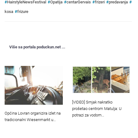
#
HairstyleNewsFestival
#
Opatija
#
centarGervais
#
frizeri
#
predavanja
#
kosa
#
frizure
Više sa portala poduckun.net ...
[VIDEO] Srnjak nakratko
prošetao centrom Matulja: U
Općina Lovran organizira izlet na
potrazi za vodom…
tradicionalni Wiesenmarkt u…