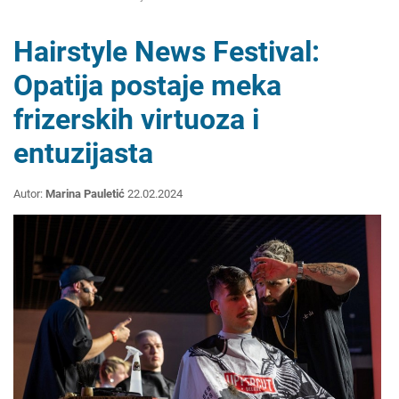
Hairstyle News Festival:
Opatija postaje meka
frizerskih virtuoza i
entuzijasta
Autor:
Marina Pauletić
22.02.2024