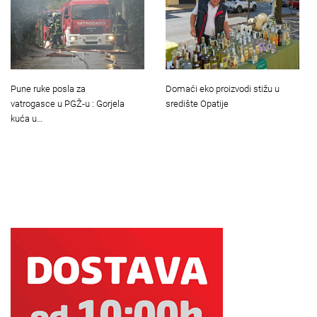
Pune ruke posla za
Domaći eko proizvodi stižu u
vatrogasce u PGŽ-u : Gorjela
središte Opatije
kuća u…