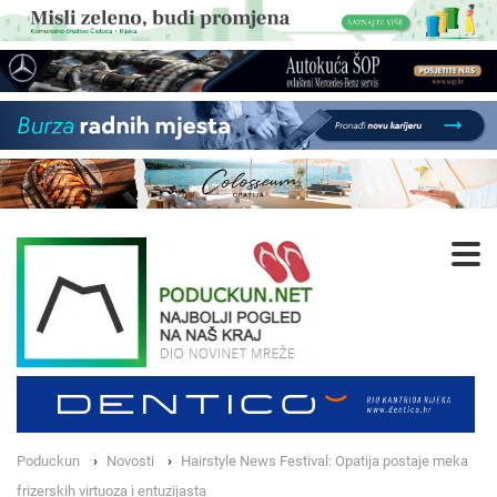
Poduckun
Novosti
Hairstyle News Festival: Opatija postaje meka
frizerskih virtuoza i entuzijasta