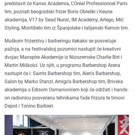
predstavit će Kanso Academia, L'Oréal Professionnel Paris
tim, poznati beogradski frizer Boris Obreški i Keune
akademija, V17 by Sead Nunić, IM Academy, Artego, Mič
Styling, Montibelo tim iz Španjolske i talijanski Kemon tim.
Muškom frizerstvu i barberingu itekako se posvećuje
pažnja, a na festivalskoj pozornici nastupit će kreativni
dvojac Manspire Akademije iz Nizozemske Charlie Birt i
Martin Miškolci. Uz njih, u programu Barbershop Arena
nastupit će i: Saints Barbershop tim, Alen's Barbershop,
Salon by Marko Stanzl, Amigo's Barbershop tim, Brivska
akademija s Edisom Osmanovićem koji će održati i hands-
on radionicu posvećenu tehnikama fade frizura te timovi
Depot i Tonino Barbieri.