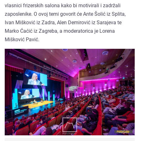
vlasnici frizerskih salona kako bi motivirali i zadržali
zaposlenike. O ovoj temi govorit će Ante Šolić iz Splita,
Ivan Mišković iz Zadra, Alen Demirović iz Sarajeva te
Marko Ćaćić iz Zagreba, a moderatorica je Lorena
Mišković Pavić.