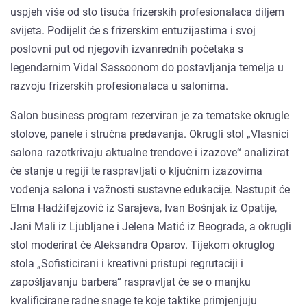
uspjeh više od sto tisuća frizerskih profesionalaca diljem
svijeta. Podijelit će s frizerskim entuzijastima i svoj
poslovni put od njegovih izvanrednih početaka s
legendarnim Vidal Sassoonom do postavljanja temelja u
razvoju frizerskih profesionalaca u salonima.
Salon business program rezerviran je za tematske okrugle
stolove, panele i stručna predavanja. Okrugli stol „Vlasnici
salona razotkrivaju aktualne trendove i izazove“ analizirat
će stanje u regiji te raspravljati o ključnim izazovima
vođenja salona i važnosti sustavne edukacije. Nastupit će
Elma Hadžifejzović iz Sarajeva, Ivan Bošnjak iz Opatije,
Jani Mali iz Ljubljane i Jelena Matić iz Beograda, a okrugli
stol moderirat će Aleksandra Oparov. Tijekom okruglog
stola „Sofisticirani i kreativni pristupi regrutaciji i
zapošljavanju barbera“ raspravljat će se o manjku
kvalificirane radne snage te koje taktike primjenjuju