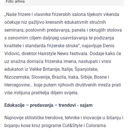
Foto: arhiva
„Naše frizere i vlasnike frizerskih salona tijekom vikenda
očekuje niz pažljivo kreiranih edukativnih stručnih
seminara, poslovnih predavanja, panela i okruglih stolova
s osnovnim ciljem daljnjeg usavršavanja te podizanja
kvalitete i standarda frizerske struke“, najavljuje Denis
Vidović, direktor Hairstyle News festivala. Dodaje kako će
uz snažna domaća frizerska imena, nastupati i vrsni
edukatori iz Velike Britanije, Italije, Španjolske,
Nizozemske, Slovenije, Brazila, Iraka, Srbije, Bosne i
Hercegovine… koje putem njihovih društvenih mreža prati
više milijuna pratitelja diljem svijeta.
Edukacije – predavanja – trendovi - sajam
Najnovije stilističke trendove, tehnike i inovacije u šišanju i
bojanju kose kroz programe Cut&Style i Colorama