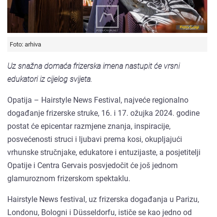
Foto: arhiva
Uz snažna domaća frizerska imena nastupit će vrsni
edukatori iz cijelog svijeta.
Opatija – Hairstyle News Festival, najveće regionalno
događanje frizerske struke, 16. i 17. ožujka 2024. godine
postat će epicentar razmjene znanja, inspiracije,
posvećenosti struci i ljubavi prema kosi, okupljajući
vrhunske stručnjake, edukatore i entuzijaste, a posjetitelji
Opatije i Centra Gervais posvjedočit će još jednom
glamuroznom frizerskom spektaklu.
Hairstyle News festival, uz frizerska događanja u Parizu,
Londonu, Bologni i Düsseldorfu, ističe se kao jedno od