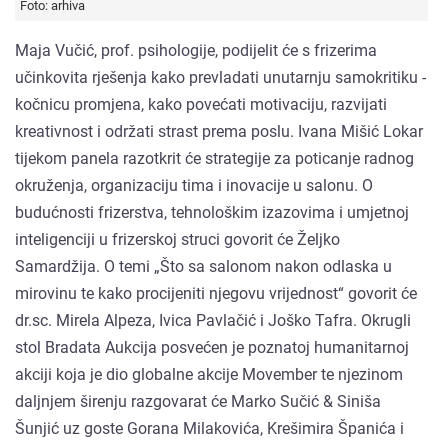
Foto: arhiva
Maja Vučić, prof. psihologije, podijelit će s frizerima
učinkovita rješenja kako prevladati unutarnju samokritiku -
kočnicu promjena, kako povećati motivaciju, razvijati
kreativnost i održati strast prema poslu. Ivana Mišić Lokar
tijekom panela razotkrit će strategije za poticanje radnog
okruženja, organizaciju tima i inovacije u salonu. O
budućnosti frizerstva, tehnološkim izazovima i umjetnoj
inteligenciji u frizerskoj struci govorit će Željko
Samardžija. O temi „Što sa salonom nakon odlaska u
mirovinu te kako procijeniti njegovu vrijednost“ govorit će
dr.sc. Mirela Alpeza, Ivica Pavlačić i Joško Tafra. Okrugli
stol Bradata Aukcija posvećen je poznatoj humanitarnoj
akciji koja je dio globalne akcije Movember te njezinom
daljnjem širenju razgovarat će Marko Sučić & Siniša
Šunjić uz goste Gorana Milakovića, Krešimira Španića i