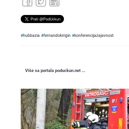
#
hubbazia
#
fernandokirigin
#
konferencijazajavnost
Više sa portala poduckun.net ...