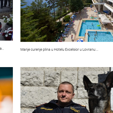
na…
Manje curenje plina u Hotelu Excelsior u Lovranu:…