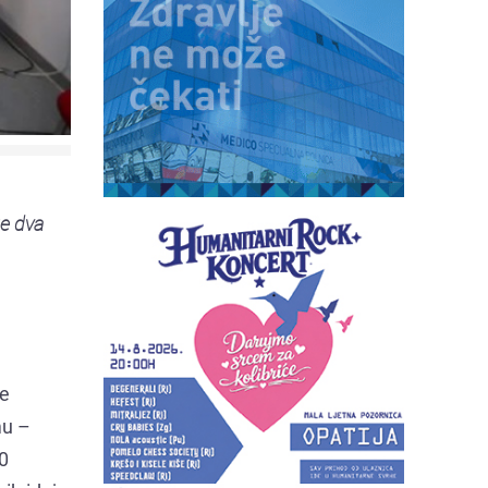
e dva
je
mu –
0