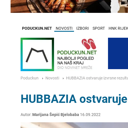
PODUCKUN.NET
NOVOSTI
IZBORI
SPORT
HNK RIJE
Poduckun
Novosti
HUBBAZIA ostvaruje izvrsne rezult
HUBBAZIA ostvaruje 
Autor:
Marijana Šepić Bjelobaba
16.09.2022