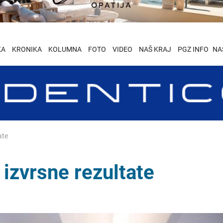
KA
KRONIKA
KOLUMNA
FOTO
VIDEO
NAŠ KRAJ
PGZ INFO
NA
ate
izvrsne rezultate