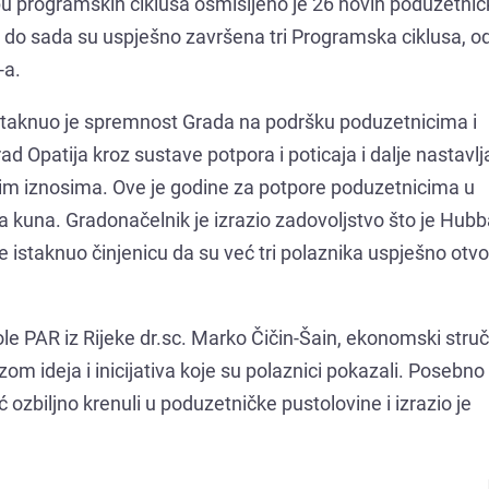
u programskih ciklusa osmišljeno je 26 novih poduzetničk
, a do sada su uspješno završena tri Programska ciklusa, 
-a.
istaknuo je spremnost Grada na podršku poduzetnicima i
d Opatija kroz sustave potpora i poticaja i dalje nastavlja
im iznosima. Ove je godine za potpore poduzetnicima u
 kuna. Gradonačelnik je izrazio zadovoljstvo što je Hubb
e istaknuo činjenicu da su već tri polaznika uspješno otvo
le PAR iz Rijeke dr.sc. Marko Čičin-Šain, ekonomski struč
m ideja i inicijativa koje su polaznici pokazali. Posebno
 ozbiljno krenuli u poduzetničke pustolovine i izrazio je