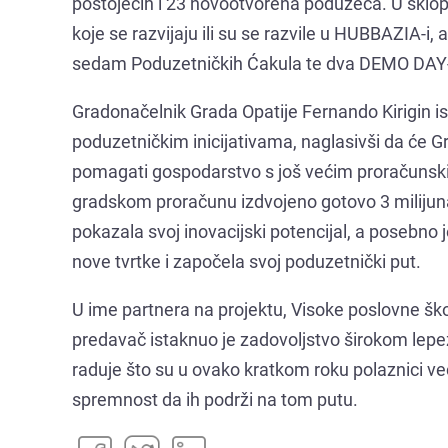
postojećih i 23 novootvorena poduzeća. U sklop
koje se razvijaju ili su se razvile u HUBBAZIA-i
sedam Poduzetničkih Ćakula te dva DEMO DAY
Gradonačelnik Grada Opatije Fernando Kirigin 
poduzetničkim inicijativama, naglasivši da će Gra
pomagati gospodarstvo s još većim proračunsk
gradskom proračunu izdvojeno gotovo 3 milijuna
pokazala svoj inovacijski potencijal, a posebno j
nove tvrtke i započela svoj poduzetnički put.
U ime partnera na projektu, Visoke poslovne ško
predavač istaknuo je zadovoljstvo širokom lepezo
raduje što su u ovako kratkom roku polaznici već
spremnost da ih podrži na tom putu.