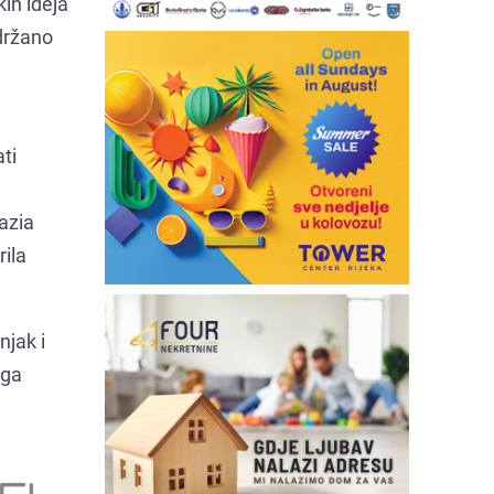
ih ideja
održano
ti
azia
rila
njak i
 ga