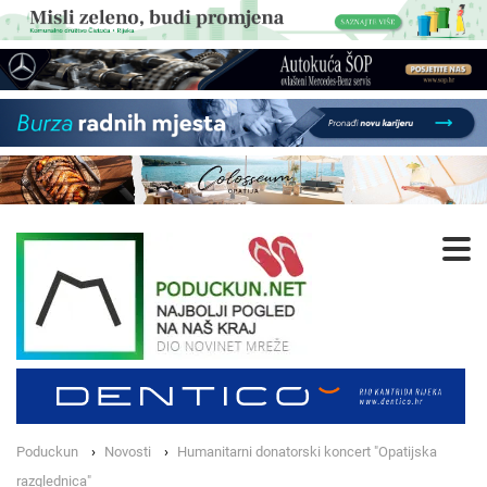
Poduckun
Novosti
Humanitarni donatorski koncert "Opatijska
razglednica"