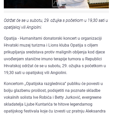
Održat će se u subotu, 29. ožujka s početkom u 19,30 sati u
opatijskoj vili Angiolini.
Opatija - Humanitarni donatorski koncert u organizaciji
Hrvatski muzej turizma i Lions kluba Opatija s ciljem
prikupljanja sredstava protiv malignih obljenja kod djece
uvođenjem stanične imuno terapije tumora u Republici
Hrvatskoj održat će se u subotu, 29. ožujka s početkom u
19,30 sati u opatijskoj vili Angiolini.
Koncertom „Opatijska razglednica“ publiku će povesti u
bolju glazbenu prošlost, podsjetiti na poznate skladbe
vokalnih solista Ive Robića i Betty Jurković, evergreene
skladatelja Ljube Kuntarića te hitove legendarnog
opatijskog festivala koje ću izvesti uz pratnju Aleksandra