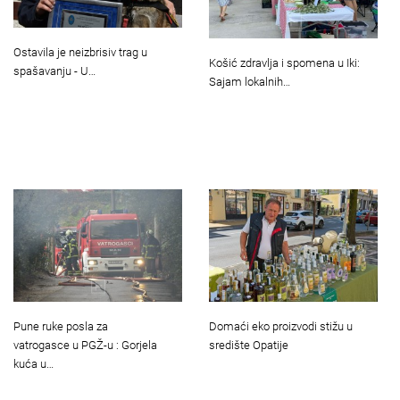
Ostavila je neizbrisiv trag u
Košić zdravlja i spomena u Iki:
spašavanju - U…
Sajam lokalnih…
Pune ruke posla za
Domaći eko proizvodi stižu u
vatrogasce u PGŽ-u : Gorjela
središte Opatije
kuća u…