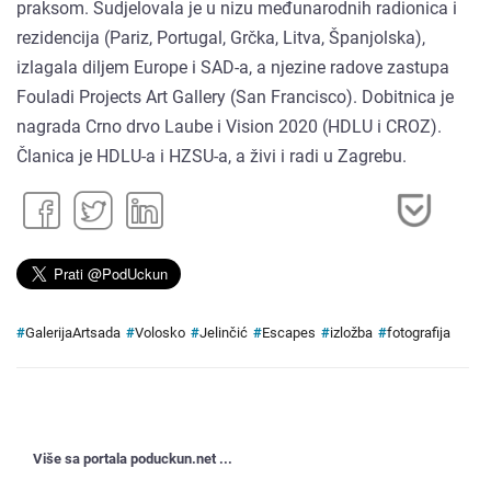
praksom. Sudjelovala je u nizu međunarodnih radionica i
rezidencija (Pariz, Portugal, Grčka, Litva, Španjolska),
izlagala diljem Europe i SAD-a, a njezine radove zastupa
Fouladi Projects Art Gallery (San Francisco). Dobitnica je
nagrada Crno drvo Laube i Vision 2020 (HDLU i CROZ).
Članica je HDLU-a i HZSU-a, a živi i radi u Zagrebu.
#
GalerijaArtsada
#
Volosko
#
Jelinčić
#
Escapes
#
izložba
#
fotografija
Više sa portala poduckun.net ...