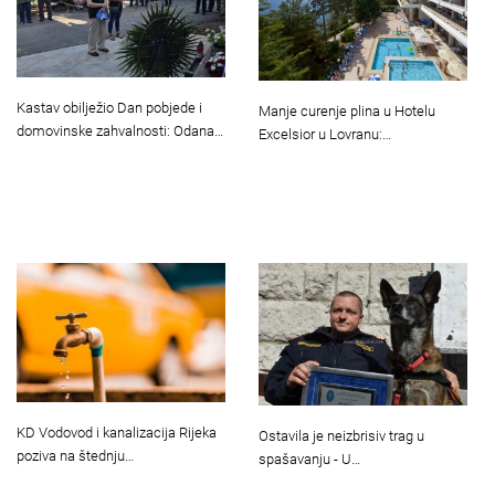
Kastav obilježio Dan pobjede i
Manje curenje plina u Hotelu
domovinske zahvalnosti: Odana…
Excelsior u Lovranu:…
KD Vodovod i kanalizacija Rijeka
Ostavila je neizbrisiv trag u
poziva na štednju…
spašavanju - U…