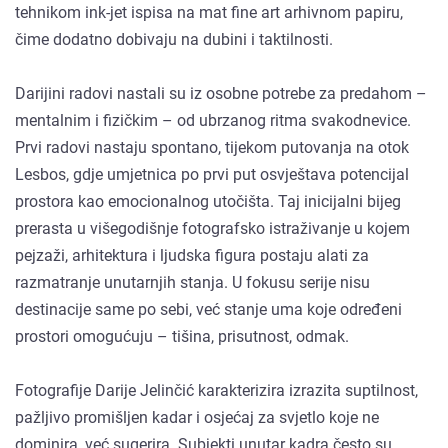
tehnikom ink-jet ispisa na mat fine art arhivnom papiru,
čime dodatno dobivaju na dubini i taktilnosti.
Darijini radovi nastali su iz osobne potrebe za predahom –
mentalnim i fizičkim – od ubrzanog ritma svakodnevice.
Prvi radovi nastaju spontano, tijekom putovanja na otok
Lesbos, gdje umjetnica po prvi put osvještava potencijal
prostora kao emocionalnog utočišta. Taj inicijalni bijeg
prerasta u višegodišnje fotografsko istraživanje u kojem
pejzaži, arhitektura i ljudska figura postaju alati za
razmatranje unutarnjih stanja. U fokusu serije nisu
destinacije same po sebi, već stanje uma koje određeni
prostori omogućuju – tišina, prisutnost, odmak.
Fotografije Darije Jelinčić karakterizira izrazita suptilnost,
pažljivo promišljen kadar i osjećaj za svjetlo koje ne
dominira, već sugerira. Subjekti unutar kadra često su