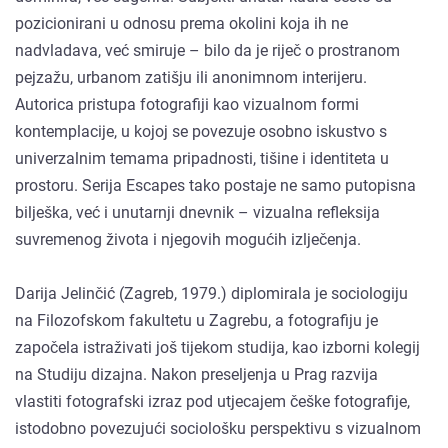
pozicionirani u odnosu prema okolini koja ih ne
nadvladava, već smiruje – bilo da je riječ o prostranom
pejzažu, urbanom zatišju ili anonimnom interijeru.
Autorica pristupa fotografiji kao vizualnom formi
kontemplacije, u kojoj se povezuje osobno iskustvo s
univerzalnim temama pripadnosti, tišine i identiteta u
prostoru. Serija Escapes tako postaje ne samo putopisna
bilješka, već i unutarnji dnevnik – vizualna refleksija
suvremenog života i njegovih mogućih izlječenja.
Darija Jelinčić (Zagreb, 1979.) diplomirala je sociologiju
na Filozofskom fakultetu u Zagrebu, a fotografiju je
započela istraživati još tijekom studija, kao izborni kolegij
na Studiju dizajna. Nakon preseljenja u Prag razvija
vlastiti fotografski izraz pod utjecajem češke fotografije,
istodobno povezujući sociološku perspektivu s vizualnom