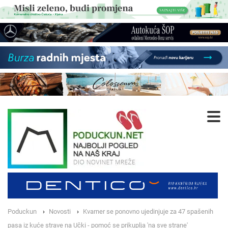
Poduckun
Novosti
Kvarner se ponovno ujedinjuje za 47 spašenih
pasa iz kuće strave na Učki - pomoć se prikuplja 'na sve strane'