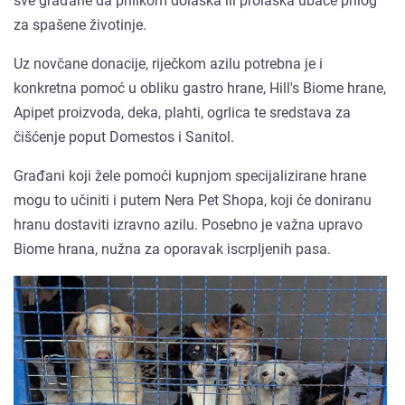
sve građane da prilikom dolaska ili prolaska ubace prilog
za spašene životinje.
Uz novčane donacije, riječkom azilu potrebna je i
konkretna pomoć u obliku gastro hrane, Hill's Biome hrane,
Apipet proizvoda, deka, plahti, ogrlica te sredstava za
čišćenje poput Domestos i Sanitol.
Građani koji žele pomoći kupnjom specijalizirane hrane
mogu to učiniti i putem Nera Pet Shopa, koji će doniranu
hranu dostaviti izravno azilu. Posebno je važna upravo
Biome hrana, nužna za oporavak iscrpljenih pasa.