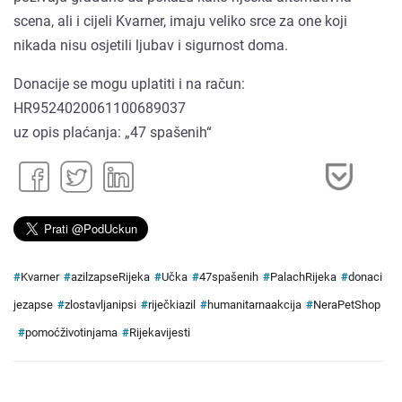
scena, ali i cijeli Kvarner, imaju veliko srce za one koji
nikada nisu osjetili ljubav i sigurnost doma.
Donacije se mogu uplatiti i na račun:
HR9524020061100689037
uz opis plaćanja: „47 spašenih“
#
Kvarner
#
azilzapseRijeka
#
Učka
#
47spašenih
#
PalachRijeka
#
donaci
jezapse
#
zlostavljanipsi
#
riječkiazil
#
humanitarnaakcija
#
NeraPetShop
#
pomoćživotinjama
#
Rijekavijesti