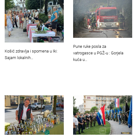
Pune ruke posla za
Košić zdravlja i spomena u Iki:
vatrogasce u PGŽ-u : Gorjela
Sajam lokalnih…
kuća u…