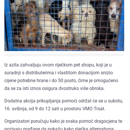
Iz azila zahvaljuju ovom riječkom pet shopu, koji je u
suradnji s distributerima i vlastitom donacijom snizio
cijene potrebne hrane i do 50 posto, čime je omogućeno
da se za isti iznos osigura dvostruko više obroka.
Dodatna akcija prikupljanja pomoći održat će se u subotu,
16. svibnja, od 9 do 12 sati u prostoru VMO Trsat.
Organizatori poručuju kako je svaka pomoć dragocjena te
pozivaju građane da pokažu kako riječka alternativna