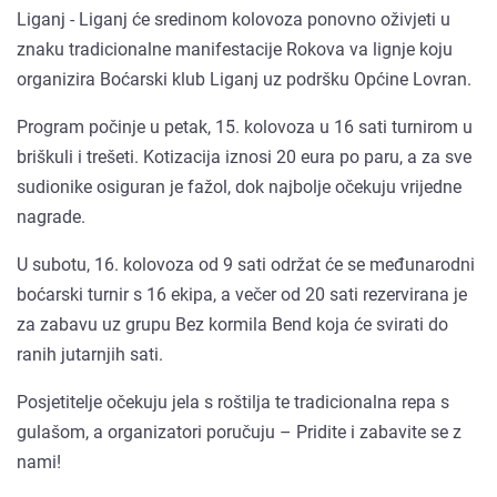
Liganj - Liganj će sredinom kolovoza ponovno oživjeti u
znaku tradicionalne manifestacije Rokova va lignje koju
organizira Boćarski klub Liganj uz podršku Općine Lovran.
Program počinje u petak, 15. kolovoza u 16 sati turnirom u
briškuli i trešeti. Kotizacija iznosi 20 eura po paru, a za sve
sudionike osiguran je fažol, dok najbolje očekuju vrijedne
nagrade.
U subotu, 16. kolovoza od 9 sati održat će se međunarodni
boćarski turnir s 16 ekipa, a večer od 20 sati rezervirana je
za zabavu uz grupu Bez kormila Bend koja će svirati do
ranih jutarnjih sati.
Posjetitelje očekuju jela s roštilja te tradicionalna repa s
gulašom, a organizatori poručuju – Pridite i zabavite se z
nami!