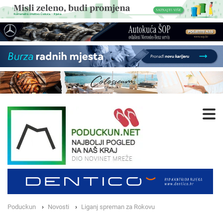
Poduckun
Novosti
Liganj spreman za Rokovu