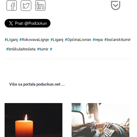
#
LIganj
#
RokovavaLignje
#
Liganj
#
OpćinaLovran
#
repa
#
boćarskiturnir
#
briškulaitrešeta
#
turnir
#
Više sa portala poduckun.net ...