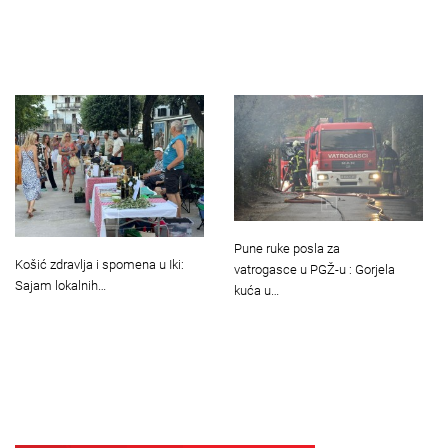
Pune ruke posla za
Košić zdravlja i spomena u Iki:
vatrogasce u PGŽ-u : Gorjela
Sajam lokalnih…
kuća u…