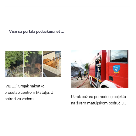
Više sa portala poduckun.net ...
[VIDEO] Srnjak nakratko
prošetao centrom Matulja: U
Uzrok požara pomoćnog objekta
potrazi za vodom…
na širem matuljskom području…