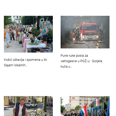
Pune ruke posla za
Košić zdravlja i spomena u Iki:
vatrogasce u PGŽ-u : Gorjela
Sajam lokalnih…
kuća u…