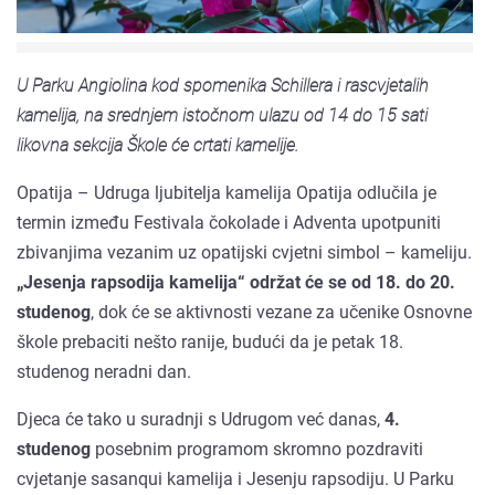
U Parku Angiolina kod spomenika Schillera i rascvjetalih
kamelija, na srednjem istočnom ulazu od 14 do 15 sati
likovna sekcija Škole će crtati kamelije.
Opatija – Udruga ljubitelja kamelija Opatija odlučila je
termin između Festivala čokolade i Adventa upotpuniti
zbivanjima vezanim uz opatijski cvjetni simbol – kameliju.
„Jesenja rapsodija kamelija“ održat će se od 18. do 20.
studenog
, dok će se aktivnosti vezane za učenike Osnovne
škole prebaciti nešto ranije, budući da je petak 18.
studenog neradni dan.
Djeca će tako u suradnji s Udrugom već danas,
4.
studenog
posebnim programom skromno pozdraviti
cvjetanje sasanqui kamelija i Jesenju rapsodiju. U Parku