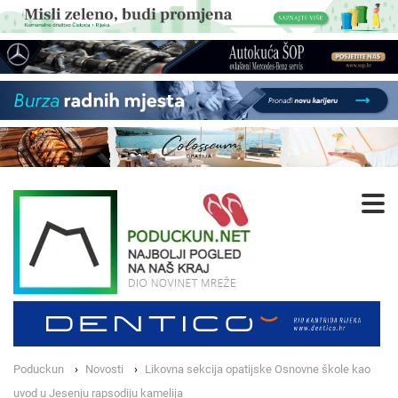
Poduckun
Novosti
Likovna sekcija opatijske Osnovne škole kao
uvod u Jesenju rapsodiju kamelija