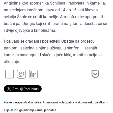
Angiolina kod spomenika Schillera i rascvjetalih kamelija,
na srednjem istočnom ulazu od 14 do 15 sati likovna
sekcija Škole će crtati kamelije. Atmosferu će upotpuniti
bračni par Jungić koji će ih pratiti na gitari, a došetat će se
i dvije djevojke u krinolinama.
Pozivaju se građani i posjetitelji Opatije da prošeću
parkom i zajedno s njima uživaju u simfoniji jesenjih
kamelija sasanqui. U slučaju jače kiše, manifestacija se
otkazuje.
#
jesenjarapsodijakamelija
#
osnovnaškolaopatija
#
likovnasekcija
#
kam
elije
#
udrugaljubiteljakamelijaopatija