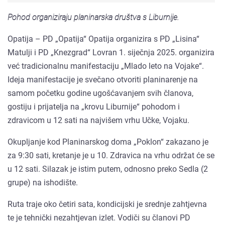
Pohod organiziraju planinarska društva s Liburnije.
Opatija – PD „Opatija“ Opatija organizira s PD „Lisina“
Matulji i PD „Knezgrad“ Lovran 1. siječnja 2025. organizira
već tradicionalnu manifestaciju „Mlado leto na Vojake“.
Ideja manifestacije je svečano otvoriti planinarenje na
samom početku godine ugošćavanjem svih članova,
gostiju i prijatelja na „krovu Liburnije“ pohodom i
zdravicom u 12 sati na najvišem vrhu Učke, Vojaku.
Okupljanje kod Planinarskog doma „Poklon“ zakazano je
za 9:30 sati, kretanje je u 10. Zdravica na vrhu održat će se
u 12 sati. Silazak je istim putem, odnosno preko Sedla (2
grupe) na ishodište.
Ruta traje oko četiri sata, kondicijski je srednje zahtjevna
te je tehnički nezahtjevan izlet. Vodiči su članovi PD