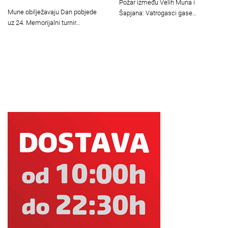
Požar između Velih Muna i
Mune obilježavaju Dan pobjede
Šapjana: Vatrogasci gase…
uz 24. Memorijalni turnir…