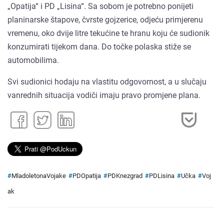
„Opatija“ i PD „Lisina“. Sa sobom je potrebno ponijeti
planinarske štapove, čvrste gojzerice, odjeću primjerenu
vremenu, oko dvije litre tekućine te hranu koju će sudionik
konzumirati tijekom dana. Do točke polaska stiže se
automobilima.
Svi sudionici hodaju na vlastitu odgovornost, a u slučaju
vanrednih situacija vodiči imaju pravo promjene plana.
#
MladoletonaVojake
#
PDOpatija
#
PDKnezgrad
#
PDLisina
#
Učka
#
Voj
ak