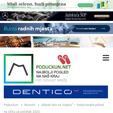
Poduckun
Novosti
„Mlado leto na Vojake“ – tradicionalni pohod
na Učku za početak 2025.