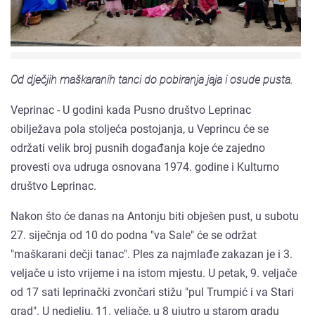
Od dječjih maškaranih tanci do pobiranja jaja i osude pusta.
Veprinac - U godini kada Pusno društvo Leprinac
obilježava pola stoljeća postojanja, u Veprincu će se
održati velik broj pusnih događanja koje će zajedno
provesti ova udruga osnovana 1974. godine i Kulturno
društvo Leprinac.
Nakon što će danas na Antonju biti obješen pust, u subotu
27. siječnja od 10 do podna "va Sale" će se održat
"maškarani dečji tanac". Ples za najmlađe zakazan je i 3.
veljače u isto vrijeme i na istom mjestu. U petak, 9. veljače
od 17 sati leprinački zvončari stižu "pul Trumpić i va Stari
grad". U nedjelju, 11. veljače, u 8 ujutro u starom gradu