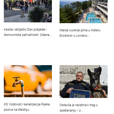
Kastav obilježio Dan pobjede i
Manje curenje plina u Hotelu
domovinske zahvalnosti: Odana…
Excelsior u Lovranu:…
KD Vodovod i kanalizacija Rijeka
Ostavila je neizbrisiv trag u
poziva na štednju…
spašavanju - U…