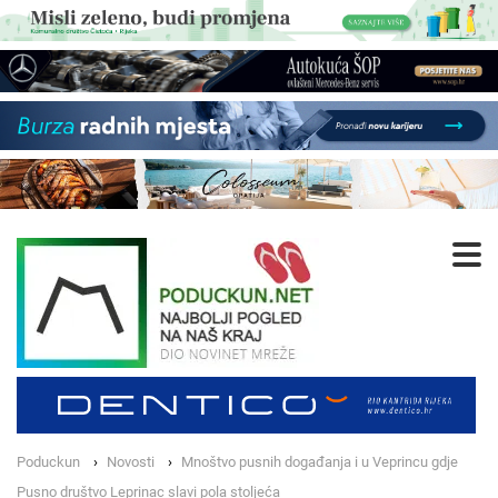
Poduckun
Novosti
Mnoštvo pusnih događanja i u Veprincu gdje
Pusno društvo Leprinac slavi pola stoljeća