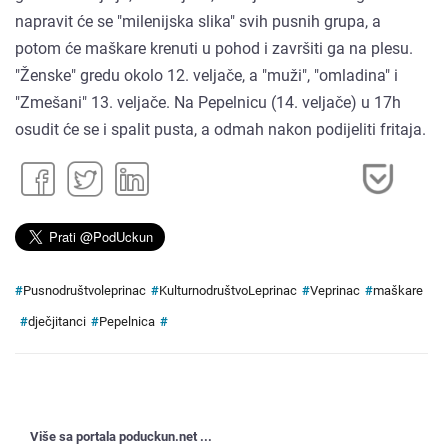
napravit će se "milenijska slika" svih pusnih grupa, a
potom će maškare krenuti u pohod i završiti ga na plesu.
"Ženske" gredu okolo 12. veljače, a "muži", "omladina" i
"Zmešani" 13. veljače. Na Pepelnicu (14. veljače) u 17h
osudit će se i spalit pusta, a odmah nakon podijeliti fritaja.
#
Pusnodruštvoleprinac
#
KulturnodruštvoLeprinac
#
Veprinac
#
maškare
#
dječjitanci
#
Pepelnica
#
Više sa portala poduckun.net ...