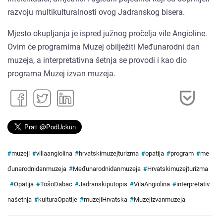
razvoju multikulturalnosti ovog Jadranskog bisera.
Mjesto okupljanja je ispred južnog pročelja vile Angioline.
Ovim će programima Muzej obilježiti Međunarodni dan
muzeja, a interpretativna šetnja se provodi i kao dio
programa Muzej izvan muzeja.
#
muzeji
#
villaangiolina
#
hrvatskimuzejturizma
#
opatija
#
program
#
me
đunarodnidanmuzeja
#
Međunarodnidanmuzeja
#
Hrvatskimuzejturizma
#
Opatija
#
TošoDabac
#
Jadranskiputopis
#
VilaAngiolina
#
interpretativ
našetnja
#
kulturaOpatije
#
muzejiHrvatska
#
Muzejizvanmuzeja