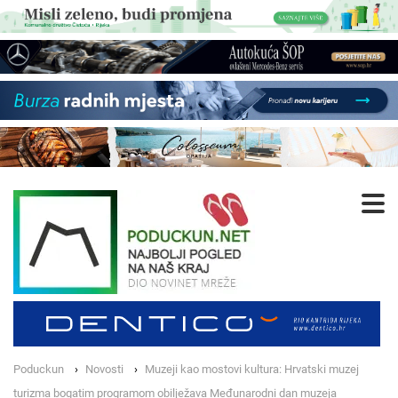
Poduckun
Novosti
Muzeji kao mostovi kultura: Hrvatski muzej
turizma bogatim programom obilježava Međunarodni dan muzeja