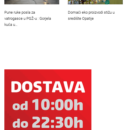
Pune ruke posla za
Domaći eko proizvodi stižu u
vatrogasce u PGŽ-u : Gorjela
središte Opatije
kuća u…