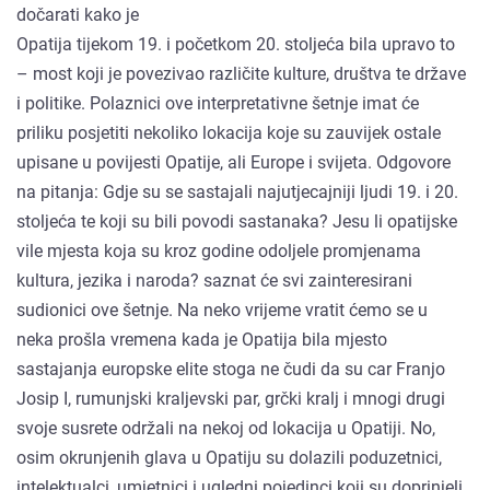
dočarati kako je
Opatija tijekom 19. i početkom 20. stoljeća bila upravo to
– most koji je povezivao različite kulture, društva te države
i politike. Polaznici ove interpretativne šetnje imat će
priliku posjetiti nekoliko lokacija koje su zauvijek ostale
upisane u povijesti Opatije, ali Europe i svijeta. Odgovore
na pitanja: Gdje su se sastajali najutjecajniji ljudi 19. i 20.
stoljeća te koji su bili povodi sastanaka? Jesu li opatijske
vile mjesta koja su kroz godine odoljele promjenama
kultura, jezika i naroda? saznat će svi zainteresirani
sudionici ove šetnje. Na neko vrijeme vratit ćemo se u
neka prošla vremena kada je Opatija bila mjesto
sastajanja europske elite stoga ne čudi da su car Franjo
Josip I, rumunjski kraljevski par, grčki kralj i mnogi drugi
svoje susrete održali na nekoj od lokacija u Opatiji. No,
osim okrunjenih glava u Opatiju su dolazili poduzetnici,
intelektualci, umjetnici i ugledni pojedinci koji su doprinjeli