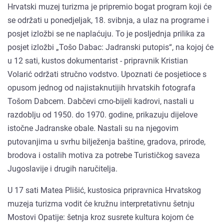
Hrvatski muzej turizma je pripremio bogat program koji će
se održati u ponedjeljak, 18. svibnja, a ulaz na programe i
posjet izložbi se ne naplaćuju. To je posljednja prilika za
posjet izložbi „Tošo Dabac: Jadranski putopis“, na kojoj će
u 12 sati, kustos dokumentarist - pripravnik Kristian
Volarić održati stručno vodstvo. Upoznati će posjetioce s
opusom jednog od najistaknutijih hrvatskih fotografa
Tošom Dabcem. Dabčevi crno-bijeli kadrovi, nastali u
razdoblju od 1950. do 1970. godine, prikazuju dijelove
istočne Jadranske obale. Nastali su na njegovim
putovanjima u svrhu bilježenja baštine, gradova, prirode,
brodova i ostalih motiva za potrebe Turističkog saveza
Jugoslavije i drugih naručitelja.
U 17 sati Matea Plišić, kustosica pripravnica Hrvatskog
muzeja turizma vodit će kružnu interpretativnu šetnju
Mostovi Opatije: šetnja kroz susrete kultura kojom će