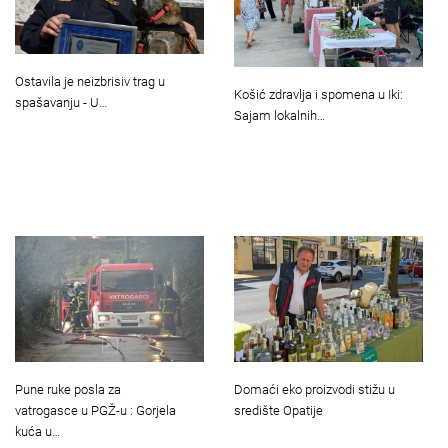
Ostavila je neizbrisiv trag u
Košić zdravlja i spomena u Iki:
spašavanju - U…
Sajam lokalnih…
Pune ruke posla za
Domaći eko proizvodi stižu u
vatrogasce u PGŽ-u : Gorjela
središte Opatije
kuća u…