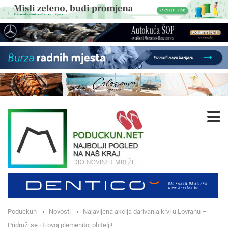
Poduckun
Novosti
Najavljena akcija darivanja krvi u Lovranu –
Pridruži se i ti ovoj plemenitoj obitelji!