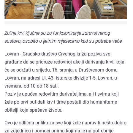
Zalihe krvi ključne su za funkcioniranje zdravstvenog
sustava, osobito u ljetnim mjesecima kad su potrebe veće.
Lovran - Gradsko društvo Crvenog križa poziva sve
građane da se pridruže redovnoj akciji darivanja krvi, koja
će se održati u srijedu, 16. srpnja, u Društvenom domu
Lovran, na adresi Ul. 43. istarske divizije 1-5, Lovran, u
vremenu od 10 do 18 sati.
Poziv je upućen redovitim darivateljima, ali i svima koji
žele po prvi put dati krv i time postati dio humanitarne
obitelji koja spašava živote.
Ovo je odlična prilika za sve koji žele napraviti nešto dobro
za zajednicu i pomoći onima kojima je najpotrebnije.