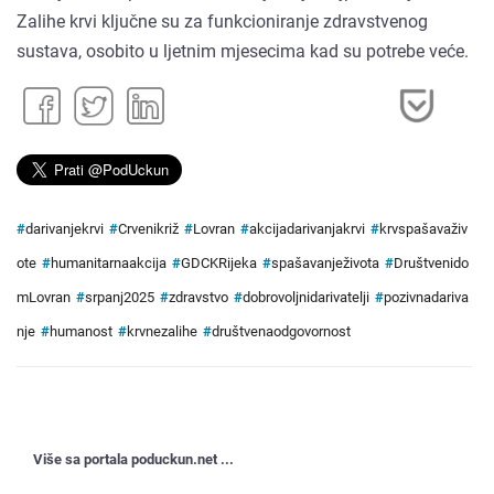
Zalihe krvi ključne su za funkcioniranje zdravstvenog
sustava, osobito u ljetnim mjesecima kad su potrebe veće.
#
darivanjekrvi
#
Crvenikriž
#
Lovran
#
akcijadarivanjakrvi
#
krvspašavaživ
ote
#
humanitarnaakcija
#
GDCKRijeka
#
spašavanježivota
#
Društvenido
mLovran
#
srpanj2025
#
zdravstvo
#
dobrovoljnidarivatelji
#
pozivnadariva
nje
#
humanost
#
krvnezalihe
#
društvenaodgovornost
Više sa portala poduckun.net ...