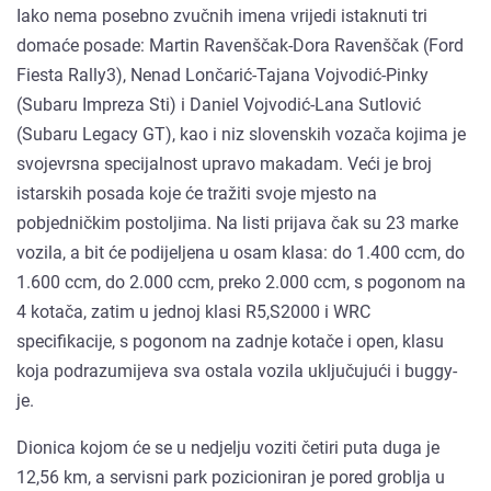
Iako nema posebno zvučnih imena vrijedi istaknuti tri
domaće posade: Martin Ravenščak-Dora Ravenščak (Ford
Fiesta Rally3), Nenad Lončarić-Tajana Vojvodić-Pinky
(Subaru Impreza Sti) i Daniel Vojvodić-Lana Sutlović
(Subaru Legacy GT), kao i niz slovenskih vozača kojima je
svojevrsna specijalnost upravo makadam. Veći je broj
istarskih posada koje će tražiti svoje mjesto na
pobjedničkim postoljima. Na listi prijava čak su 23 marke
vozila, a bit će podijeljena u osam klasa: do 1.400 ccm, do
1.600 ccm, do 2.000 ccm, preko 2.000 ccm, s pogonom na
4 kotača, zatim u jednoj klasi R5,S2000 i WRC
specifikacije, s pogonom na zadnje kotače i open, klasu
koja podrazumijeva sva ostala vozila uključujući i buggy-
je.
Dionica kojom će se u nedjelju voziti četiri puta duga je
12,56 km, a servisni park pozicioniran je pored groblja u