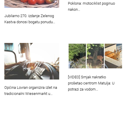
Poklona: motociklist poginuo
nakon…
Jubilarno 270. izdanje Zelenog
Kastva donosi bogatu ponudu…
[VIDEO] Srnjak nakratko
prošetao centrom Matulja: U
Općina Lovran organizira izlet na
potrazi za vodom…
tradicionalni Wiesenmarkt u…