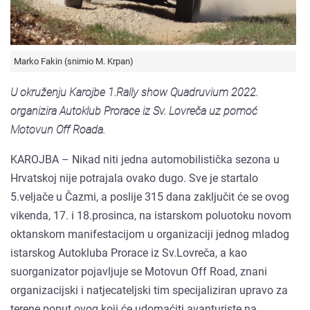
Marko Fakin (snimio M. Krpan)
U okruženju Karojbe 1.Rally show Quadruvium 2022.
organizira Autoklub Prorace iz Sv. Lovreča uz pomoć
Motovun Off Roada.
KAROJBA – Nikad niti jedna automobilistička sezona u
Hrvatskoj nije potrajala ovako dugo. Sve je startalo
5.veljače u Čazmi, a poslije 315 dana zaključit će se ovog
vikenda, 17. i 18.prosinca, na istarskom poluotoku novom
oktanskom manifestacijom u organizaciji jednog mladog
istarskog Autokluba Prorace iz Sv.Lovreča, a kao
suorganizator pojavljuje se Motovun Off Road, znani
organizacijski i natjecateljski tim specijaliziran upravo za
terene poput ovog koji će udomaćiti avanturiste na