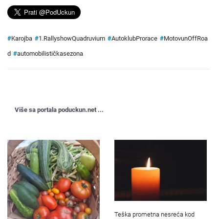
#
Karojba
#
1.RallyshowQuadruvium
#
AutoklubProrace
#
MotovunOffRoa
d
#
automobilističkasezona
Više sa portala poduckun.net ...
Teška prometna nesreća kod