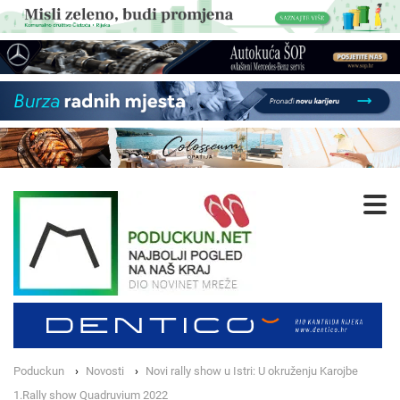
Poduckun
Novosti
Novi rally show u Istri: U okruženju Karojbe
1.Rally show Quadruvium 2022