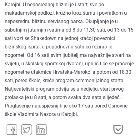
Karojbi. U neposrednoj blizini je i start, sve po
makadamskoj podlozi, kružno kroz šumu i povratkom u
neposrednu blizinu servisnog parka. Okupljanje je u
subotnjim jutarnjim satima od 8 do 11,30 sati, od 13 do 15
sati vozi se Shakedown na jednoj kraćoj poveznici
brzinskog ispita, a popodnevnu satnicu režirao je
nogomet. Od 16 sati svim ljubiteljima najvažnije stvari na
svijetu, u školskoj sportskoj dvorani, upriličit će se praćenje
nogometne utakmice Hrvatska-Maroko, a potom od 18,30
sati, pored škole, kreće program ceremonijalnog starta.
Natjecateljski program odvija se u nedjelju, start prvog
prolaska je u 8 sati, a potom svaka dva sata slijedeći.
Proglašenje najuspješnijih je oko 17 sati pored Osnovne
škole Vladimira Nazora u Karojbi.