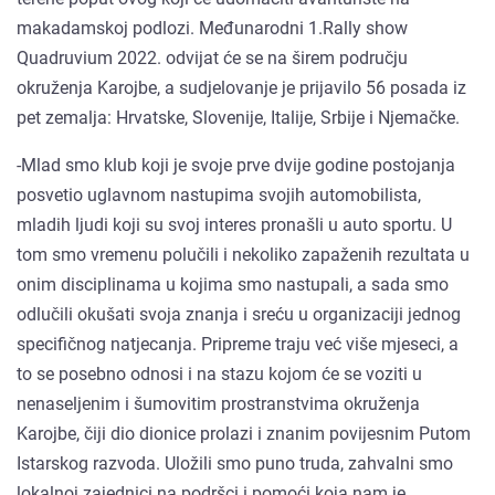
makadamskoj podlozi. Međunarodni 1.Rally show
Quadruvium 2022. odvijat će se na širem području
okruženja Karojbe, a sudjelovanje je prijavilo 56 posada iz
pet zemalja: Hrvatske, Slovenije, Italije, Srbije i Njemačke.
-Mlad smo klub koji je svoje prve dvije godine postojanja
posvetio uglavnom nastupima svojih automobilista,
mladih ljudi koji su svoj interes pronašli u auto sportu. U
tom smo vremenu polučili i nekoliko zapaženih rezultata u
onim disciplinama u kojima smo nastupali, a sada smo
odlučili okušati svoja znanja i sreću u organizaciji jednog
specifičnog natjecanja. Pripreme traju već više mjeseci, a
to se posebno odnosi i na stazu kojom će se voziti u
nenaseljenim i šumovitim prostranstvima okruženja
Karojbe, čiji dio dionice prolazi i znanim povijesnim Putom
Istarskog razvoda. Uložili smo puno truda, zahvalni smo
lokalnoj zajednici na podršci i pomoći koja nam je