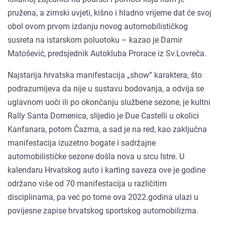
pružena, a zimski uvjeti, kišno i hladno vrijeme dat će svoj
obol ovom prvom izdanju novog automobilističkog
susreta na istarskom poluotoku – kazao je Damir
Matošević, predsjednik Autokluba Prorace iz Sv.Lovreča.
Najstarija hrvatska manifestacija „show“ karaktera, što
podrazumijeva da nije u sustavu bodovanja, a odvija se
uglavnom uoči ili po okončanju službene sezone, je kultni
Rally Santa Domenica, slijedio je Due Castelli u okolici
Kanfanara, potom Čazma, a sad je na red, kao zaključna
manifestacija izuzetno bogate i sadržajne
automobilističke sezone došla nova u srcu Istre. U
kalendaru Hrvatskog auto i karting saveza ove je godine
održano više od 70 manifestacija u različitim
disciplinama, pa već po tome ova 2022.godina ulazi u
povijesne zapise hrvatskog sportskog automobilizma.