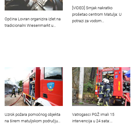
[VIDEO] Srnjak nakratko
prošetao centrom Matulja: U
Općina Lovran organizira izlet na
potrazi za vodom…
tradicionalni Wiesenmarkt u…
Uzrok požara pomoćnog objekta
Vatrogasci PGŽ imali 15
na širem matuljskom području…
intervencija u 24 sata:…