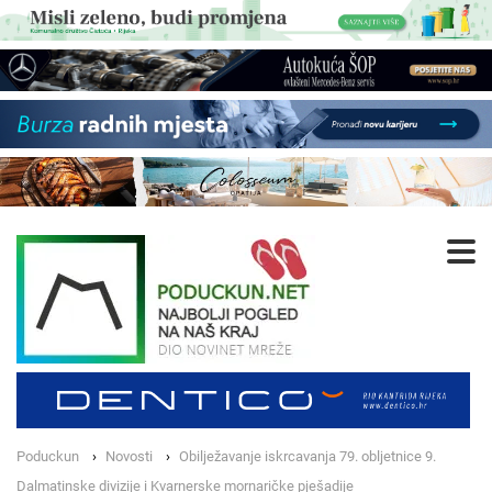
Poduckun
Novosti
Obilježavanje iskrcavanja 79. obljetnice 9.
Dalmatinske divizije i Kvarnerske mornaričke pješadije