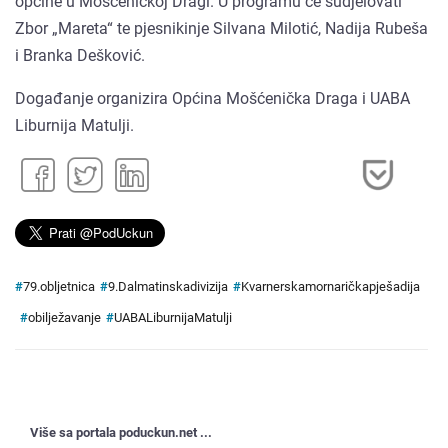
općine u Mošćeničkoj Dragi. U programu će sudjelovati
Zbor „Mareta“ te pjesnikinje Silvana Milotić, Nadija Rubeša
i Branka Dešković.
Događanje organizira Općina Mošćenička Draga i UABA
Liburnija Matulji.
#
79.obljetnica
#
9.Dalmatinskadivizija
#
Kvarnerskamornaričkapješadija
#
obilježavanje
#
UABALiburnijaMatulji
Više sa portala poduckun.net ...