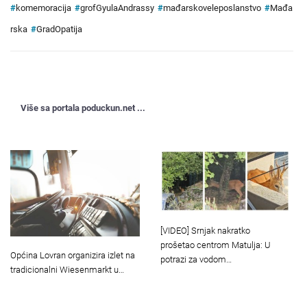
#
komemoracija
#
grofGyulaAndrassy
#
mađarskoveleposlanstvo
#
Mađa
rska
#
GradOpatija
Više sa portala poduckun.net ...
[VIDEO] Srnjak nakratko
prošetao centrom Matulja: U
Općina Lovran organizira izlet na
potrazi za vodom…
tradicionalni Wiesenmarkt u…