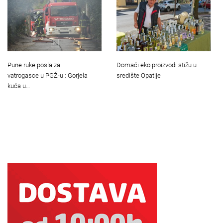
Pune ruke posla za
Domaći eko proizvodi stižu u
vatrogasce u PGŽ-u : Gorjela
središte Opatije
kuća u…