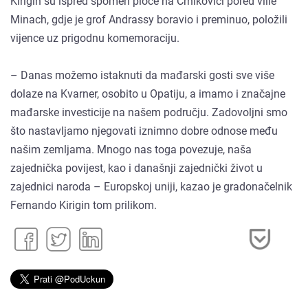
Kirigin su ispred spomen ploče na Črnikovici pored ville
Minach, gdje je grof Andrassy boravio i preminuo, položili
vijence uz prigodnu komemoraciju.
– Danas možemo istaknuti da mađarski gosti sve više
dolaze na Kvarner, osobito u Opatiju, a imamo i značajne
mađarske investicije na našem području. Zadovoljni smo
što nastavljamo njegovati iznimno dobre odnose među
našim zemljama. Mnogo nas toga povezuje, naša
zajednička povijest, kao i današnji zajednički život u
zajednici naroda – Europskoj uniji, kazao je gradonačelnik
Fernando Kirigin tom prilikom.