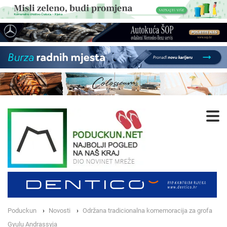
Poduckun
Novosti
Održana tradicionalna komemoracija za grofa
Gyulu Andrassyja