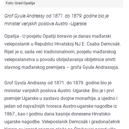
Foto: Grad Opatija
Grof Gyula Andrassy od 1871. do 1879. godine bio je
ministar vanjskih poslova Austro -Ugarske.
Opatija - U posjetu Opatiji boravio je danas mađarski
veleposlanik u Republici Hrvatskoj NJ.E. Csaba Demcsák.
Riječ je o, sada već tradicionalnom, posjetu mađarskog
veleposlanstva u povodu obilježavanja obljetnice smrti
slavnog mađarskog premijera – grofa Gyule Andrassyja.
Grof Gyula Andrassy od 1871. do 1879. godine bio je
ministar vanjskih poslova Austro -Ugarske. Bio je i prvi
premijer Ugarske u sastavu dvojne monarhije, a ujedno i
jedan od najvažnijih tvoraca Austro-ugarske nagodbe iz
1867., kao i godinu dana kasnije donesene Hrvatsko-
ugarske nagodbe. Veleposlanik Demcsák i gradonačelnik