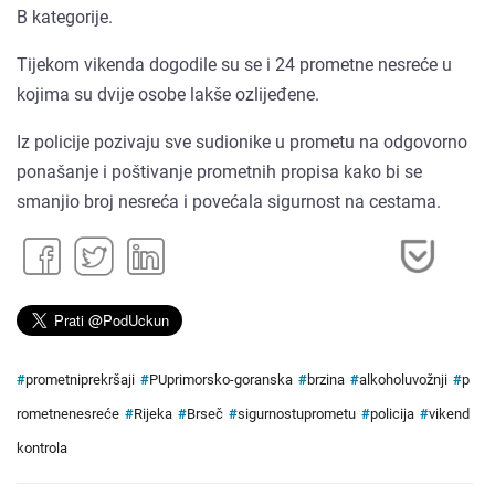
B kategorije.
Tijekom vikenda dogodile su se i 24 prometne nesreće u
kojima su dvije osobe lakše ozlijeđene.
Iz policije pozivaju sve sudionike u prometu na odgovorno
ponašanje i poštivanje prometnih propisa kako bi se
smanjio broj nesreća i povećala sigurnost na cestama.
#
prometniprekršaji
#
PUprimorsko-goranska
#
brzina
#
alkoholuvožnji
#
p
rometnenesreće
#
Rijeka
#
Brseč
#
sigurnostuprometu
#
policija
#
vikend
kontrola