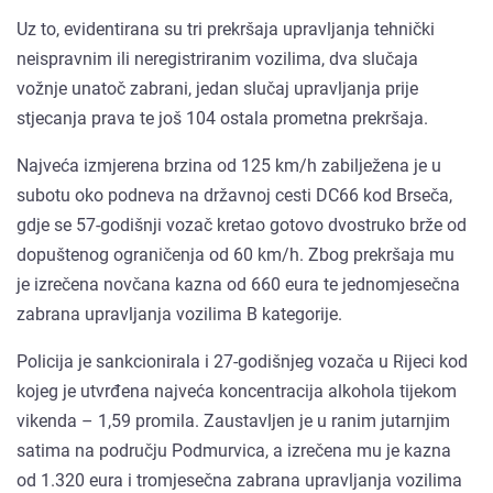
Uz to, evidentirana su tri prekršaja upravljanja tehnički
neispravnim ili neregistriranim vozilima, dva slučaja
vožnje unatoč zabrani, jedan slučaj upravljanja prije
stjecanja prava te još 104 ostala prometna prekršaja.
Najveća izmjerena brzina od 125 km/h zabilježena je u
subotu oko podneva na državnoj cesti DC66 kod Brseča,
gdje se 57-godišnji vozač kretao gotovo dvostruko brže od
dopuštenog ograničenja od 60 km/h. Zbog prekršaja mu
je izrečena novčana kazna od 660 eura te jednomjesečna
zabrana upravljanja vozilima B kategorije.
Policija je sankcionirala i 27-godišnjeg vozača u Rijeci kod
kojeg je utvrđena najveća koncentracija alkohola tijekom
vikenda – 1,59 promila. Zaustavljen je u ranim jutarnjim
satima na području Podmurvica, a izrečena mu je kazna
od 1.320 eura i tromjesečna zabrana upravljanja vozilima