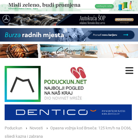
Poduckun
Novosti
Opasna vožnja kod Brseča: 125 km/h na DC66,
slijedi kazna i zabrana