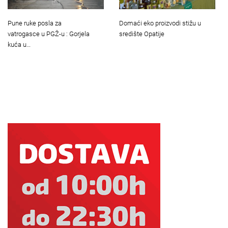
Pune ruke posla za
Domaći eko proizvodi stižu u
vatrogasce u PGŽ-u : Gorjela
središte Opatije
kuća u…