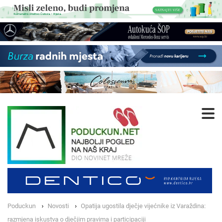
Poduckun
Novosti
Opatija ugostila dječje vijećnike iz Varaždina:
razmjena iskustva o dječjim pravima i participaciji