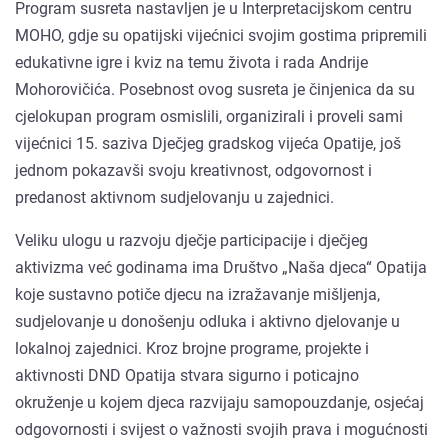
Program susreta nastavljen je u Interpretacijskom centru
MOHO, gdje su opatijski vijećnici svojim gostima pripremili
edukativne igre i kviz na temu života i rada Andrije
Mohorovičića. Posebnost ovog susreta je činjenica da su
cjelokupan program osmislili, organizirali i proveli sami
vijećnici 15. saziva Dječjeg gradskog vijeća Opatije, još
jednom pokazavši svoju kreativnost, odgovornost i
predanost aktivnom sudjelovanju u zajednici.
Veliku ulogu u razvoju dječje participacije i dječjeg
aktivizma već godinama ima Društvo „Naša djeca“ Opatija
koje sustavno potiče djecu na izražavanje mišljenja,
sudjelovanje u donošenju odluka i aktivno djelovanje u
lokalnoj zajednici. Kroz brojne programe, projekte i
aktivnosti DND Opatija stvara sigurno i poticajno
okruženje u kojem djeca razvijaju samopouzdanje, osjećaj
odgovornosti i svijest o važnosti svojih prava i mogućnosti