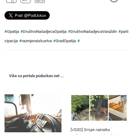
#
Opatija
#
DruštvoNašadjecaOpatija
#
DruštvoNašadjecaVaraždin
#
parti
cipacija
#
razmjenaiskustva
#
GradOpatija
#
Više sa portala poduckun.net ...
[VIDEO] Srnjak nakratko