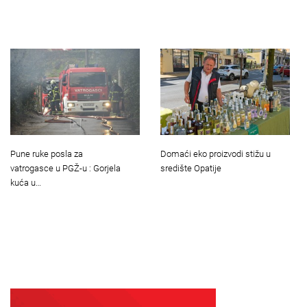
Pune ruke posla za
Domaći eko proizvodi stižu u
vatrogasce u PGŽ-u : Gorjela
središte Opatije
kuća u…