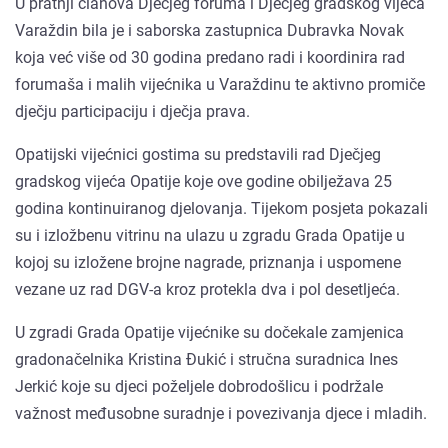
U pratnji članova Dječjeg foruma i Dječjeg gradskog vijeća
Varaždin bila je i saborska zastupnica Dubravka Novak
koja već više od 30 godina predano radi i koordinira rad
forumaša i malih vijećnika u Varaždinu te aktivno promiče
dječju participaciju i dječja prava.
Opatijski vijećnici gostima su predstavili rad Dječjeg
gradskog vijeća Opatije koje ove godine obilježava 25
godina kontinuiranog djelovanja. Tijekom posjeta pokazali
su i izložbenu vitrinu na ulazu u zgradu Grada Opatije u
kojoj su izložene brojne nagrade, priznanja i uspomene
vezane uz rad DGV-a kroz protekla dva i pol desetljeća.
U zgradi Grada Opatije vijećnike su dočekale zamjenica
gradonačelnika Kristina Đukić i stručna suradnica Ines
Jerkić koje su djeci poželjele dobrodošlicu i podržale
važnost međusobne suradnje i povezivanja djece i mladih.