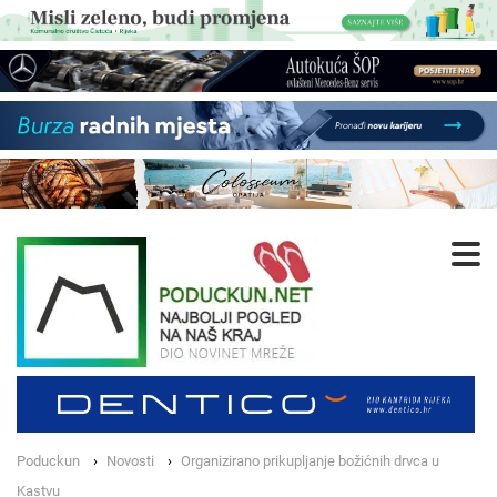
Poduckun
Novosti
Organizirano prikupljanje božićnih drvca u
Kastvu