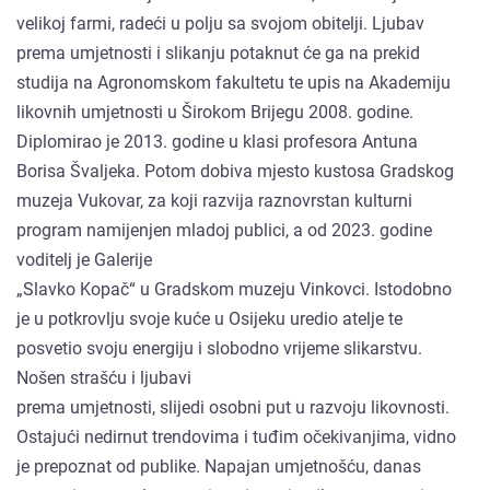
velikoj farmi, radeći u polju sa svojom obitelji. Ljubav
prema umjetnosti i slikanju potaknut će ga na prekid
studija na Agronomskom fakultetu te upis na Akademiju
likovnih umjetnosti u Širokom Brijegu 2008. godine.
Diplomirao je 2013. godine u klasi profesora Antuna
Borisa Švaljeka. Potom dobiva mjesto kustosa Gradskog
muzeja Vukovar, za koji razvija raznovrstan kulturni
program namijenjen mladoj publici, a od 2023. godine
voditelj je Galerije
„Slavko Kopač“ u Gradskom muzeju Vinkovci. Istodobno
je u potkrovlju svoje kuće u Osijeku uredio atelje te
posvetio svoju energiju i slobodno vrijeme slikarstvu.
Nošen strašću i ljubavi
prema umjetnosti, slijedi osobni put u razvoju likovnosti.
Ostajući nedirnut trendovima i tuđim očekivanjima, vidno
je prepoznat od publike. Napajan umjetnošću, danas