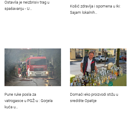
Ostavila je neizbrisiv trag u
Košić zdravlja i spomena u Iki:
spašavanju - U…
Sajam lokalnih…
Pune ruke posla za
Domaći eko proizvodi stižu u
vatrogasce u PGŽ-u : Gorjela
središte Opatije
kuća u…