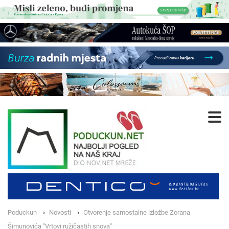
Poduckun
Novosti
Otvorenje samostalne izložbe Zorana
Šimunovića "Vrtovi ružičastih snova"