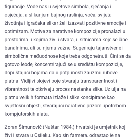
figuracije. Vode nas u svjetove simbola, sjećanja i
osjećaja, a slikanjem bujnog raslinja, voća, svijeta
životinja i igračaka slikar želi izazvati pozitivne emocije i
optimizam. Motive za narativne kompozicije pronalazi u
prostorima u kojima živi i stvara, u sitnicama koje se čine
banalnima, ali su njemu važne. Sugeriraju tajanstvene i
simbolične međuodnose koje treba odgonetnuti. Čini se da
gotovo lebde, koncentrirajući se u središtu kompozicije,
dopuštajući bojama da u potpunosti zauzmu rubove
platna. Vidljivi slojevi boje stvaraju transparentnost i
vibrantnost te otkrivaju proces nastanka slike. Uz ulja na
platnu velikih formata izlaže i slike koncipirane kao
svjetlosni objekti, stvarajući narativne prizore upotrebom
kompjutorskih alata.
Zoran Šimunović (Nuštar, 1984.) hrvatski je umjetnik koji
živi i stvara u Osijeku. Kao sin farmera, odrastao je na