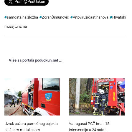
#
samostalnaizložba
#
ZoranŠimunović
#
Vrtoviružičastihsnova
#
Hrvatski
muzejturizma
Više sa portala poduckun.net ...
Uzrok požara pomoćnog objekta
Vatrogasci PGŽ imali 15
na širem matuljskom
intervencija u 24 sata:…