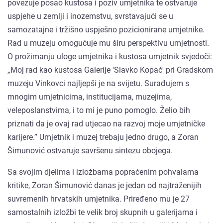
povezuje posao kustosa i poziv umjetnika te ostvaruje
uspjehe u zemlji i inozemstvu, svrstavajući se u
samozatajne i tržišno uspješno pozicionirane umjetnike.
Rad u muzeju omogućuje mu širu perspektivu umjetnosti.
O prožimanju uloge umjetnika i kustosa umjetnik svjedoči:
„Moj rad kao kustosa Galerije 'Slavko Kopač' pri Gradskom
muzeju Vinkovci najljepši je na svijetu. Surađujem s
mnogim umjetnicima, institucijama, muzejima,
veleposlanstvima, i to mi je puno pomoglo. Želio bih
priznati da je ovaj rad utjecao na razvoj moje umjetničke
karijere.” Umjetnik i muzej trebaju jedno drugo, a Zoran
Šimunović ostvaruje savršenu sintezu obojega.
Sa svojim djelima i izložbama popraćenim pohvalama
kritike, Zoran Šimunović danas je jedan od najtraženijih
suvremenih hrvatskih umjetnika. Priređeno mu je 27
samostalnih izložbi te velik broj skupnih u galerijama i