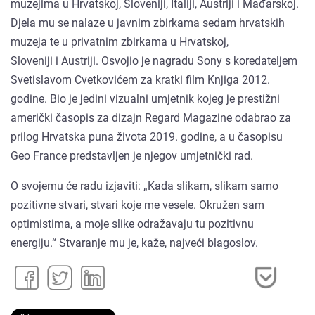
muzejima u Hrvatskoj, Sloveniji, Italiji, Austriji i Mađarskoj.
Djela mu se nalaze u javnim zbirkama sedam hrvatskih
muzeja te u privatnim zbirkama u Hrvatskoj,
Sloveniji i Austriji. Osvojio je nagradu Sony s koredateljem
Svetislavom Cvetkovićem za kratki film Knjiga 2012.
godine. Bio je jedini vizualni umjetnik kojeg je prestižni
američki časopis za dizajn Regard Magazine odabrao za
prilog Hrvatska puna života 2019. godine, a u časopisu
Geo France predstavljen je njegov umjetnički rad.
O svojemu će radu izjaviti: „Kada slikam, slikam samo
pozitivne stvari, stvari koje me vesele. Okružen sam
optimistima, a moje slike odražavaju tu pozitivnu
energiju.“ Stvaranje mu je, kaže, najveći blagoslov.