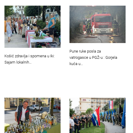
Pune ruke posla za
Košić zdravlja i spomena u Iki:
vatrogasce u PGŽ-u : Gorjela
Sajam lokalnih…
kuća u…