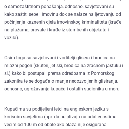
o samozaštitnom ponašanja, odnosno, savjetovani su
kako zaštiti sebe i imovinu dok se nalaze na ljetovanju od
počinjenja kaznenih djela imovinskog kriminaliteta (krađe
na plažama, provale i krađe iz stambenih objekata i
vozila).
Osim toga su savjetovani i voditelji glisera i brodica na
mlazni pogon (skuteri, jet-ski, brodica na zračnom jastuku i
sl.) kako bi postupali prema odredbama iz Pomorskog
zakonika te se događalo manje nedozvoljenih glisiranja,
odnosno, ugrožavanja kupača i ostalih sudionika u moru.
Kupačima su podijeljeni letci na engleskom jeziku s
korisnim savjetima (npr. da ne plivaju na udaljenostima
većim od 100 m od obale ako plaža nije osigurana