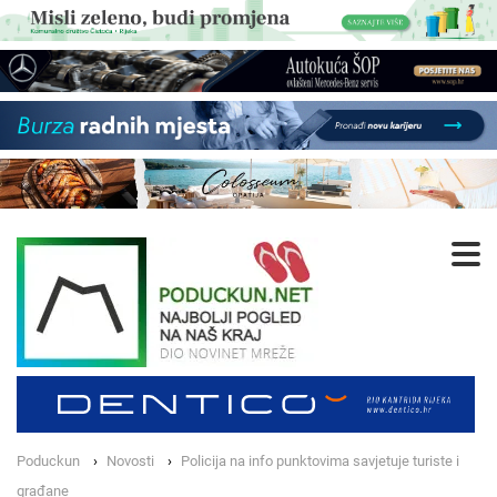
Poduckun
Novosti
Policija na info punktovima savjetuje turiste i
građane