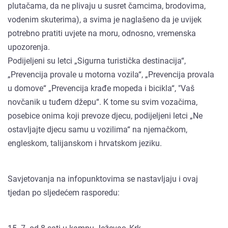
plutačama, da ne plivaju u susret čamcima, brodovima,
vodenim skuterima), a svima je naglašeno da je uvijek
potrebno pratiti uvjete na moru, odnosno, vremenska
upozorenja.
Podijeljeni su letci „Sigurna turistička destinacija“,
„Prevencija provale u motorna vozila“, „Prevencija provala
u domove“ „Prevencija krađe mopeda i bicikla“, "Vaš
novčanik u tuđem džepu“. K tome su svim vozačima,
posebice onima koji prevoze djecu, podijeljeni letci „Ne
ostavljajte djecu samu u vozilima“ na njemačkom,
engleskom, talijanskom i hrvatskom jeziku.
Savjetovanja na infopunktovima se nastavljaju i ovaj
tjedan po sljedećem rasporedu: