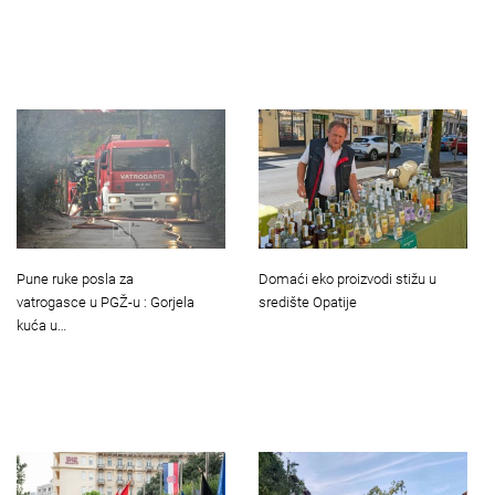
Pune ruke posla za
Domaći eko proizvodi stižu u
vatrogasce u PGŽ-u : Gorjela
središte Opatije
kuća u…