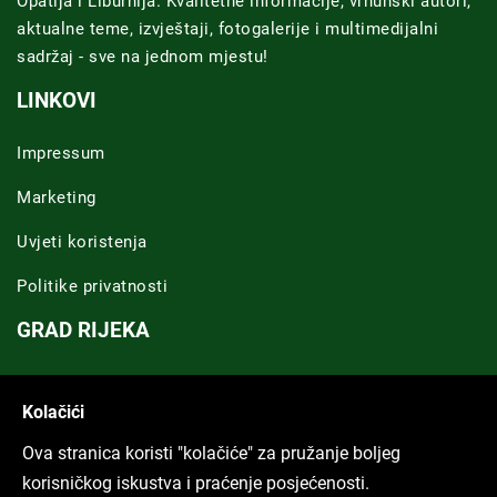
Opatija i Liburnija. Kvalitetne informacije, vrhunski autori,
aktualne teme, izvještaji, fotogalerije i multimedijalni
sadržaj - sve na jednom mjestu!
LINKOVI
Impressum
Marketing
Uvjeti koristenja
Politike privatnosti
GRAD RIJEKA
Novosti Rijeka
Kolačići
Riječka regija
Ova stranica koristi "kolačiće" za pružanje boljeg
ARHIVA TEKSTOVA
korisničkog iskustva i praćenje posjećenosti.