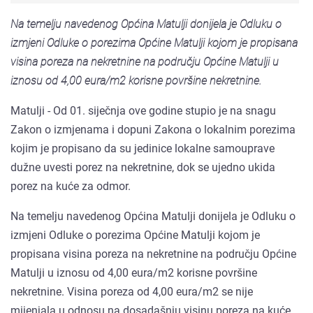
Na temelju navedenog Općina Matulji donijela je Odluku o
izmjeni Odluke o porezima Općine Matulji kojom je propisana
visina poreza na nekretnine na području Općine Matulji u
iznosu od 4,00 eura/m2 korisne površine nekretnine.
Matulji - Od 01. siječnja ove godine stupio je na snagu
Zakon o izmjenama i dopuni Zakona o lokalnim porezima
kojim je propisano da su jedinice lokalne samouprave
dužne uvesti porez na nekretnine, dok se ujedno ukida
porez na kuće za odmor.
Na temelju navedenog Općina Matulji donijela je Odluku o
izmjeni Odluke o porezima Općine Matulji kojom je
propisana visina poreza na nekretnine na području Općine
Matulji u iznosu od 4,00 eura/m2 korisne površine
nekretnine. Visina poreza od 4,00 eura/m2 se nije
mijenjala u odnosu na dosadašnju visinu poreza na kuće