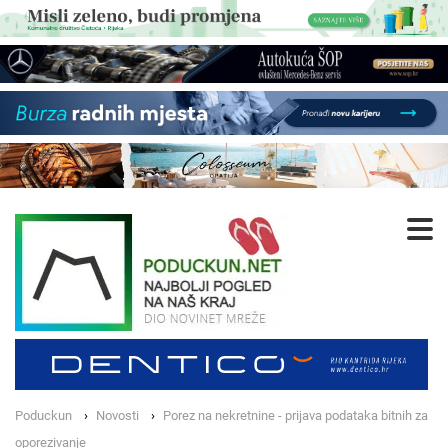
Poduckun
Novosti
Porez na nekretnine - prijava podataka bitnih za
oporezivanje