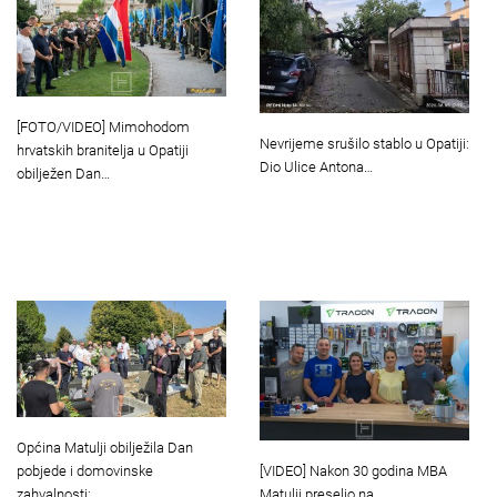
[FOTO/VIDEO] Mimohodom
Nevrijeme srušilo stablo u Opatiji:
hrvatskih branitelja u Opatiji
Dio Ulice Antona…
obilježen Dan…
Općina Matulji obilježila Dan
[VIDEO] Nakon 30 godina MBA
pobjede i domovinske
Matulji preselio na…
zahvalnosti:…