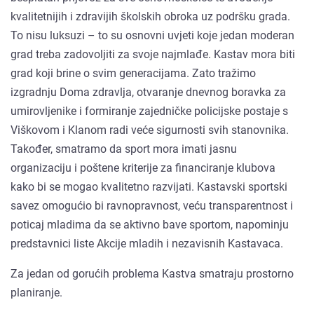
kvalitetnijih i zdravijih školskih obroka uz podršku grada.
To nisu luksuzi – to su osnovni uvjeti koje jedan moderan
grad treba zadovoljiti za svoje najmlađe. Kastav mora biti
grad koji brine o svim generacijama. Zato tražimo
izgradnju Doma zdravlja, otvaranje dnevnog boravka za
umirovljenike i formiranje zajedničke policijske postaje s
Viškovom i Klanom radi veće sigurnosti svih stanovnika.
Također, smatramo da sport mora imati jasnu
organizaciju i poštene kriterije za financiranje klubova
kako bi se mogao kvalitetno razvijati. Kastavski sportski
savez omogućio bi ravnopravnost, veću transparentnost i
poticaj mladima da se aktivno bave sportom, napominju
predstavnici liste Akcije mladih i nezavisnih Kastavaca.
Za jedan od gorućih problema Kastva smatraju prostorno
planiranje.