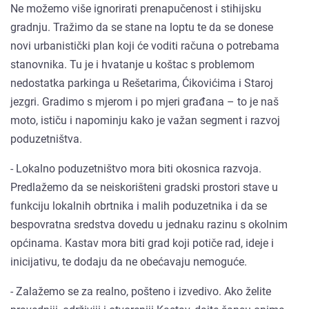
Ne možemo više ignorirati prenapučenost i stihijsku
gradnju. Tražimo da se stane na loptu te da se donese
novi urbanistički plan koji će voditi računa o potrebama
stanovnika. Tu je i hvatanje u koštac s problemom
nedostatka parkinga u Rešetarima, Ćikovićima i Staroj
jezgri. Gradimo s mjerom i po mjeri građana – to je naš
moto, ističu i napominju kako je važan segment i razvoj
poduzetništva.
- Lokalno poduzetništvo mora biti okosnica razvoja.
Predlažemo da se neiskorišteni gradski prostori stave u
funkciju lokalnih obrtnika i malih poduzetnika i da se
bespovratna sredstva dovedu u jednaku razinu s okolnim
općinama. Kastav mora biti grad koji potiče rad, ideje i
inicijativu, te dodaju da ne obećavaju nemoguće.
- Zalažemo se za realno, pošteno i izvedivo. Ako želite