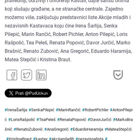
pravedniji, održiviji i otvoreniji Kastav, dajte šansu onima
koji slušaju građane, a ne stranačke centrale. Zajedno
možemo više, zaključuju predstavnici liste Akcije mladih i
nezavisnih Kastavaca koju čine Irena Šarlija, Senka
Pilepić, Marin Rančić, Robert Pichler, Anton Pilepić, Loris
Rašpolić, Tea Peleš, Renata Popović, Davor Jurčić, Marko
Brašnić, Renato Zubović, Ana Gregorić, Eduardo Haramija,
Matea Stepčić i Kristina Braut.
#
IrenaŠarlija
#
SenkaPilepić
#
MarinRančić
#
RobertPichler
#
AntonPilepi
ć
#
LorisRašpolić
#
TeaPeleš
#
RenataPopović
#
DavorJurčić
#
MarkoBra
šnić
#
RenatoZubović
#
AnaGregorić
#
EduardoHaramija
#
MateaStepčić
#
KristinaBraut
#
kastav
#
akcijamladih
#
nezavisnalista
#