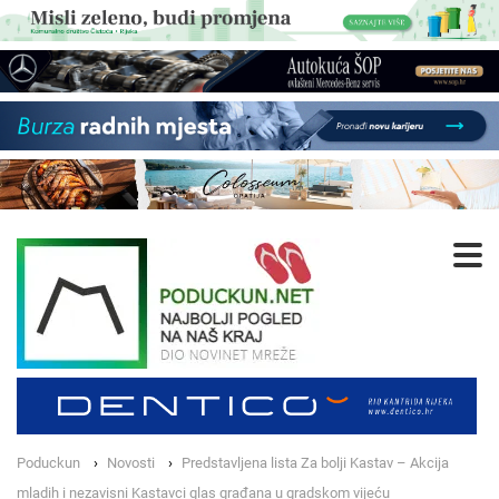
Poduckun
Novosti
Predstavljena lista Za bolji Kastav – Akcija
mladih i nezavisni Kastavci glas građana u gradskom vijeću