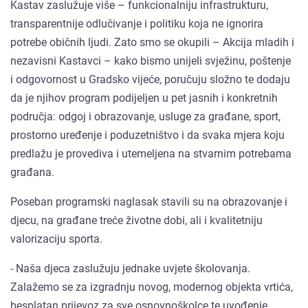
Kastav zaslužuje više – funkcionalniju infrastrukturu,
transparentnije odlučivanje i politiku koja ne ignorira
potrebe običnih ljudi. Zato smo se okupili – Akcija mladih i
nezavisni Kastavci – kako bismo unijeli svježinu, poštenje
i odgovornost u Gradsko vijeće, poručuju složno te dodaju
da je njihov program podijeljen u pet jasnih i konkretnih
područja: odgoj i obrazovanje, usluge za građane, sport,
prostorno uređenje i poduzetništvo i da svaka mjera koju
predlažu je provediva i utemeljena na stvarnim potrebama
građana.
Poseban programski naglasak stavili su na obrazovanje i
djecu, na građane treće životne dobi, ali i kvalitetniju
valorizaciju sporta.
- Naša djeca zaslužuju jednake uvjete školovanja.
Zalažemo se za izgradnju novog, modernog objekta vrtića,
besplatan prijevoz za sve osnovnoškolce te uvođenje