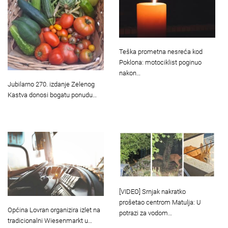
Teška prometna nesreća kod
Poklona: motociklist poginuo
nakon…
Jubilarno 270. izdanje Zelenog
Kastva donosi bogatu ponudu…
[VIDEO] Srnjak nakratko
prošetao centrom Matulja: U
Općina Lovran organizira izlet na
potrazi za vodom…
tradicionalni Wiesenmarkt u…