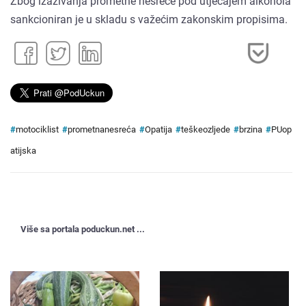
Zbog izazivanja prometne nesreće pod utjecajem alkohola
sankcioniran je u skladu s važećim zakonskim propisima.
#
motociklist
#
prometnanesreća
#
Opatija
#
teškeozljede
#
brzina
#
PUop
atijska
Više sa portala poduckun.net ...