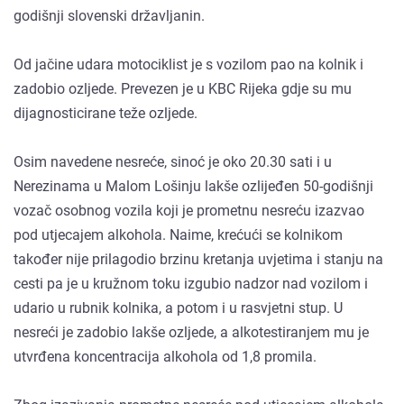
godišnji slovenski državljanin.
Od jačine udara motociklist je s vozilom pao na kolnik i
zadobio ozljede. Prevezen je u KBC Rijeka gdje su mu
dijagnosticirane teže ozljede.
Osim navedene nesreće, sinoć je oko 20.30 sati i u
Nerezinama u Malom Lošinju lakše ozlijeđen 50-godišnji
vozač osobnog vozila koji je prometnu nesreću izazvao
pod utjecajem alkohola. Naime, krećući se kolnikom
također nije prilagodio brzinu kretanja uvjetima i stanju na
cesti pa je u kružnom toku izgubio nadzor nad vozilom i
udario u rubnik kolnika, a potom i u rasvjetni stup. U
nesreći je zadobio lakše ozljede, a alkotestiranjem mu je
utvrđena koncentracija alkohola od 1,8 promila.