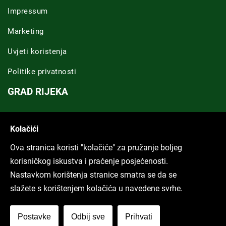
Impressum
Marketing
Uvjeti koristenja
Politike privatnosti
GRAD RIJEKA
Novosti Rijeka
Kolačići
Riječka regija
Ova stranica koristi "kolačiće" za pružanje boljeg
ARHIVA TEKSTOVA
korisničkog iskustva i praćenje posjećenosti.
Nastavkom korištenja stranice smatra se da se
Svi tekstovi
slažete s korištenjem kolačića u navedene svrhe.
Poduckun.net
Postavke
Odbij sve
Prihvati
More idea