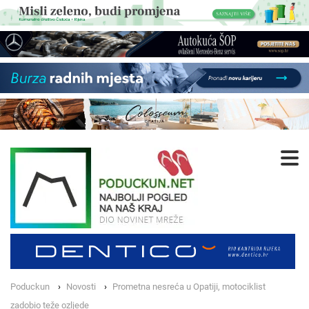
Poduckun
Novosti
Prometna nesreća u Opatiji, motociklist
zadobio teže ozljede