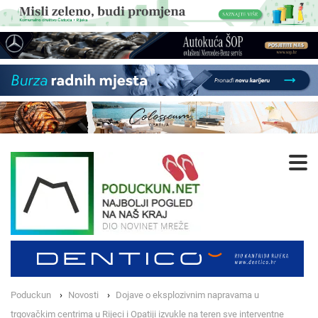
Poduckun
Novosti
Dojave o eksplozivnim napravama u
trgovačkim centrima u Rijeci i Opatiji izvukle na teren sve interventne