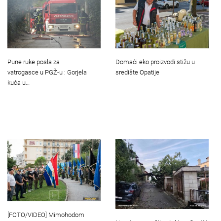
Pune ruke posla za
Domaći eko proizvodi stižu u
vatrogasce u PGŽ-u : Gorjela
središte Opatije
kuća u…
[FOTO/VIDEO] Mimohodom