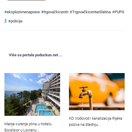
#
eksplozivnenaprave
#
trgovačkicentri
#
TrgovačkicentarSlatina
#
PUPG
Ž
#
policija
Više sa portala poduckun.net ...
KD Vodovod i kanalizacija Rijeka
Manje curenje plina u Hotelu
poziva na štednju…
Excelsior u Lovranu:…