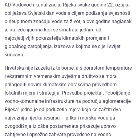
KD Vodovod i kanalizacija Rijeka svake godine 22. ožujka
obilježava Svjetski dan voda s ciljem podizanja svjesnosti
o neupitnom značaju vode za život, a ove godine naglasak
je na ledenjacima koji se smatraju jednim od
najosjetljivijih pokazatelja klimatskih promjena i
globalnog zatopljenja, izazova s kojima se cijeli svijet
suočava.
Hrvatska nije izuzeta iz te borbe, a s porastom temperature
i ekstremnim vremenskim uvjetima društvo se mora
prilagoditi novim klimatskim obrascima provedbom
lokalnih mjera i strategija. Provedba projekta „Poboljšanje
vodno-komunalne infrastrukture na području aglomeracije
Rijeka“ jedna je od poduzetih mjera koja će zaštiti dva
najvažnija riječka resursa – pitku i morsku vodu pa
ovogodišnja izložba postamenata prikazuje upravo
zahtjevne i opsežne zahvate provedene na vodno-