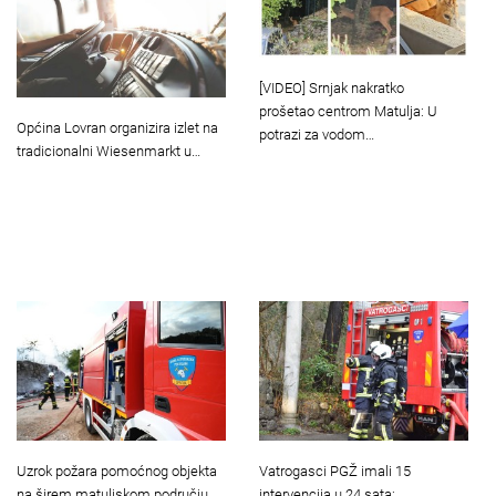
[VIDEO] Srnjak nakratko
prošetao centrom Matulja: U
Općina Lovran organizira izlet na
potrazi za vodom…
tradicionalni Wiesenmarkt u…
Uzrok požara pomoćnog objekta
Vatrogasci PGŽ imali 15
na širem matuljskom području…
intervencija u 24 sata:…