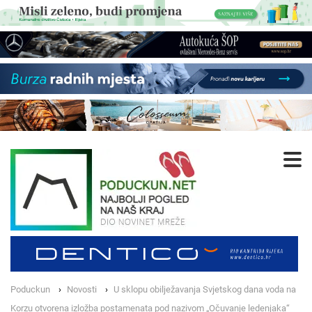
Poduckun
Novosti
U sklopu obilježavanja Svjetskog dana voda na
Korzu otvorena izložba postamenata pod nazivom „Očuvanje ledenjaka“