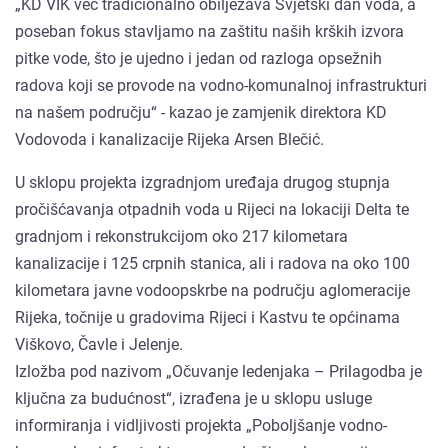
„KD VIK već tradicionalno obilježava Svjetski dan voda, a
poseban fokus stavljamo na zaštitu naših krških izvora
pitke vode, što je ujedno i jedan od razloga opsežnih
radova koji se provode na vodno-komunalnoj infrastrukturi
na našem području“ - kazao je zamjenik direktora KD
Vodovoda i kanalizacije Rijeka Arsen Blečić.
U sklopu projekta izgradnjom uređaja drugog stupnja
pročišćavanja otpadnih voda u Rijeci na lokaciji Delta te
gradnjom i rekonstrukcijom oko 217 kilometara
kanalizacije i 125 crpnih stanica, ali i radova na oko 100
kilometara javne vodoopskrbe na području aglomeracije
Rijeka, točnije u gradovima Rijeci i Kastvu te općinama
Viškovo, Čavle i Jelenje.
Izložba pod nazivom „Očuvanje ledenjaka – Prilagodba je
ključna za budućnost“, izrađena je u sklopu usluge
informiranja i vidljivosti projekta „Poboljšanje vodno-