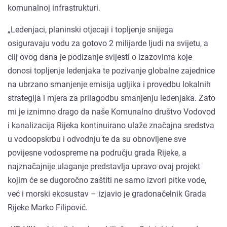
komunalnoj infrastrukturi.
„Ledenjaci, planinski otjecaji i topljenje snijega
osiguravaju vodu za gotovo 2 milijarde ljudi na svijetu, a
cilj ovog dana je podizanje svijesti o izazovima koje
donosi topljenje ledenjaka te pozivanje globalne zajednice
na ubrzano smanjenje emisija ugljika i provedbu lokalnih
strategija i mjera za prilagodbu smanjenju ledenjaka. Zato
mi je iznimno drago da naše Komunalno društvo Vodovod
i kanalizacija Rijeka kontinuirano ulaže značajna sredstva
u vodoopskrbu i odvodnju te da su obnovljene sve
povijesne vodospreme na području grada Rijeke, a
najznačajnije ulaganje predstavlja upravo ovaj projekt
kojim će se dugoročno zaštiti ne samo izvori pitke vode,
već i morski ekosustav – izjavio je gradonačelnik Grada
Rijeke Marko Filipović.