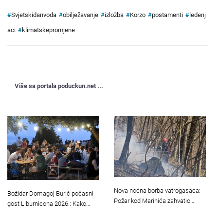
#
Svjetskidanvoda
#
obilježavanje
#
izložba
#
Korzo
#
postamenti
#
ledenj
aci
#
klimatskepromjene
Više sa portala poduckun.net ...
Nova noćna borba vatrogasaca:
Božidar Domagoj Burić počasni
Požar kod Marinića zahvatio…
gost Liburnicona 2026.: Kako…