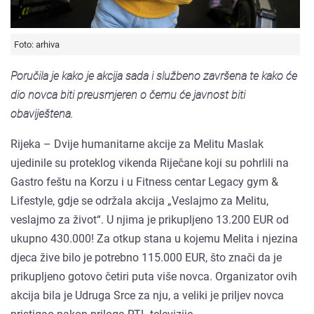
Foto: arhiva
Poručila je kako je akcija sada i službeno završena te kako će
dio novca biti preusmjeren o čemu će javnost biti
obaviještena.
Rijeka – Dvije humanitarne akcije za Melitu Maslak
ujedinile su proteklog vikenda Riječane koji su pohrlili na
Gastro feštu na Korzu i u Fitness centar Legacy gym &
Lifestyle, gdje se održala akcija „Veslajmo za Melitu,
veslajmo za život“. U njima je prikupljeno 13.200 EUR od
ukupno 430.000! Za otkup stana u kojemu Melita i njezina
djeca žive bilo je potrebno 115.000 EUR, što znači da je
prikupljeno gotovo četiri puta više novca. Organizator ovih
akcija bila je Udruga Srce za nju, a veliki je priljev novca