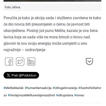
Foto: arhiva
Poručila je kako je akcija sada i službeno završena te kako
će dio novca biti preusmjeren o čemu će javnost biti
obaviještena. Postoji još puno Melita, kazala je ova žena
lavica koja se sada više ne mora brinuti o krovu nad
glavom te svu svoju energiju može usmjeriti u ono
najvažnije – ozdravljenje.
#
MelitaMaslak
#
humanitarnaakcija
#
UdrugaSrcezanju
#
GastrofeštaKor
zo
#
VeslajmozaMelituveslajmozaživot
#
otkupstana
#
novac