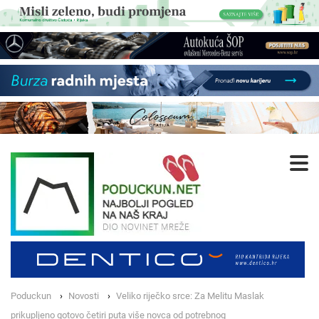
Poduckun
Novosti
Veliko riječko srce: Za Melitu Maslak
prikupljeno gotovo četiri puta više novca od potrebnog