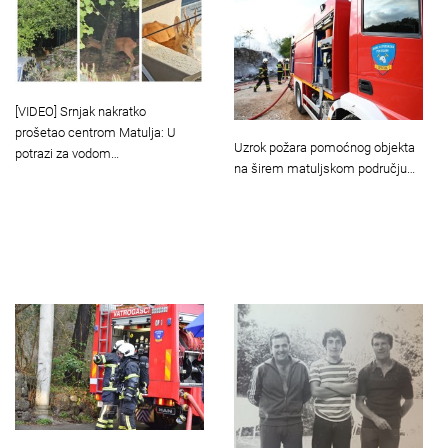
[VIDEO] Srnjak nakratko
prošetao centrom Matulja: U
Uzrok požara pomoćnog objekta
potrazi za vodom…
na širem matuljskom području…