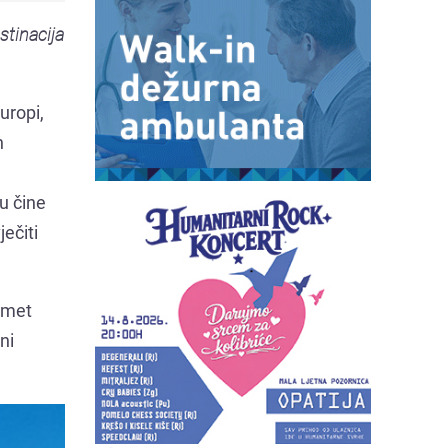
stinacija
uropi,
h
u čine
ečiti
urmet
ni