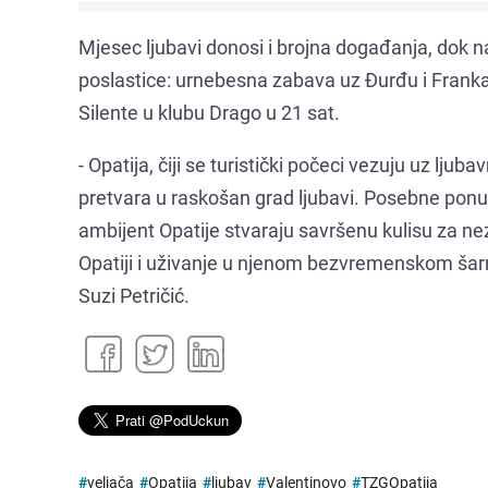
Mjesec ljubavi donosi i brojna događanja, dok 
poslastice: urnebesna zabava uz Đurđu i Franka
Silente u klubu Drago u 21 sat.
- Opatija, čiji se turistički počeci vezuju uz lju
pretvara u raskošan grad ljubavi. Posebne ponude
ambijent Opatije stvaraju savršenu kulisu za ne
Opatiji i uživanje u njenom bezvremenskom šarmu
Suzi Petričić.
#
veljača
#
Opatija
#
ljubav
#
Valentinovo
#
TZGOpatija