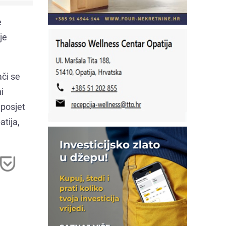
e
je
ači se
i
 posjet
tija,