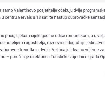
na samo Valentinovo posjetitelje očekuju dvije programsk
 u centru Gervais u 18 sati te nastup dubrovačke senzaci
bavnu priču, tijekom cijele godine odiše romantikom, a u velj
 hotelijera i ugostitelja, raznovrsni događaji i jedinstven
zaboravne trenutke u dvoje. Veljača je idealno vrijeme za
 – poručila je direktorica Turističke zajednice grada Opa