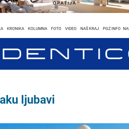
KA
KRONIKA
KOLUMNA
FOTO
VIDEO
NAŠ KRAJ
PGZ INFO
NA
naku ljubavi