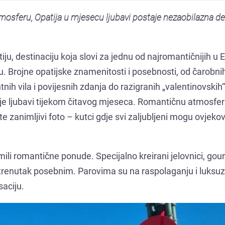
sferu, Opatija u mjesecu ljubavi postaje nezaobilazna de
ju, destinaciju koja slovi za jednu od najromantičnijih u E
tu. Brojne opatijske znamenitosti i posebnosti, od čarobni
tnih vila i povijesnih zdanja do razigranih „valentinovskih“
nje ljubavi tijekom čitavog mjeseca. Romantičnu atmosfer
 zanimljivi foto – kutci gdje svi zaljubljeni mogu ovjekovj
remili romantične ponude. Specijalno kreirani jelovnici, go
ki trenutak posebnim. Parovima su na raspolaganju i luksuz
aciju.