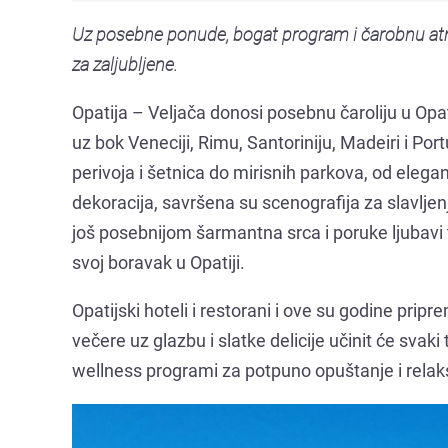
Uz posebne ponude, bogat program i čarobnu atmo
za zaljubljene.
Opatija – Veljača donosi posebnu čaroliju u Opati
uz bok Veneciji, Rimu, Santoriniju, Madeiri i Por
perivoja i šetnica do mirisnih parkova, od elegan
dekoracija, savršena su scenografija za slavlje
još posebnijom šarmantna srca i poruke ljubavi te
svoj boravak u Opatiji.
Opatijski hoteli i restorani i ove su godine prip
večere uz glazbu i slatke delicije učinit će sva
wellness programi za potpuno opuštanje i relaks