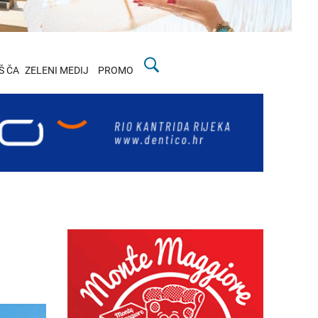
Š ČA
ZELENI MEDIJ
PROMO