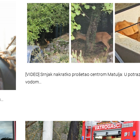
[VIDEO] Srnjak nakratko prošetao centrom Matulja: U potraz
vodom…
u…