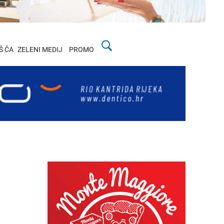
Š ČA
ZELENI MEDIJ
PROMO