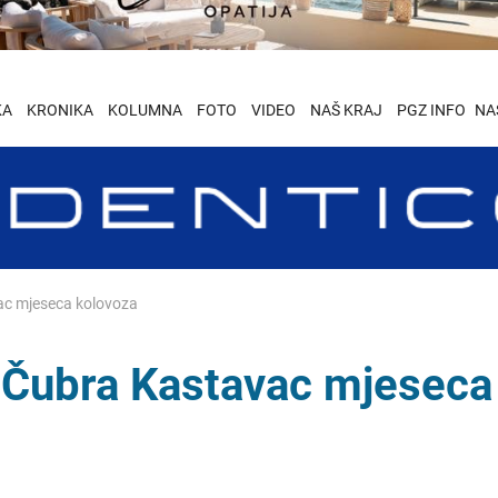
KA
KRONIKA
KOLUMNA
FOTO
VIDEO
NAŠ KRAJ
PGZ INFO
NA
ac mjeseca kolovoza
n Čubra Kastavac mjeseca