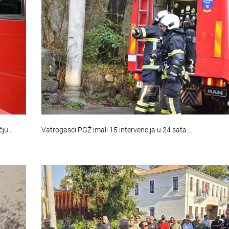
čju…
Vatrogasci PGŽ imali 15 intervencija u 24 sata:…