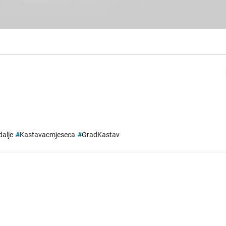
alje
#
Kastavacmjeseca
#
GradKastav