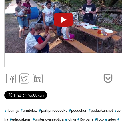
Novinet.tv
Novinet.tv
#
liburnija
#
ornitolozi
#
parkprirodeučka
#
podučkun
#
poduckun.net
#
uč
ka
#
udrugabiom
#
prstenovanjeptica
#
lokva
#
Rovozna
#
foto
#
video
#