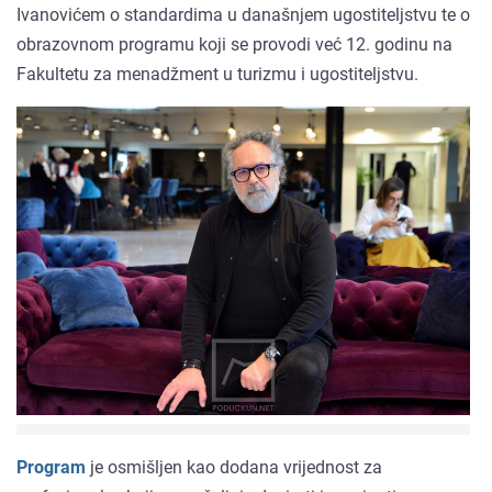
Ivanovićem o standardima u današnjem ugostiteljstvu te o
obrazovnom programu koji se provodi već 12. godinu na
Fakultetu za menadžment u turizmu i ugostiteljstvu.
Program
je osmišljen kao dodana vrijednost za