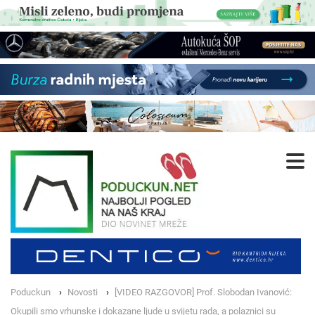
Poduckun
Novosti
[VIDEO RAZGOVOR] Prof. Slobodan Ivanović:
Okupili smo vrhunske i dokazane ljude u svijetu rada, a polaznici su