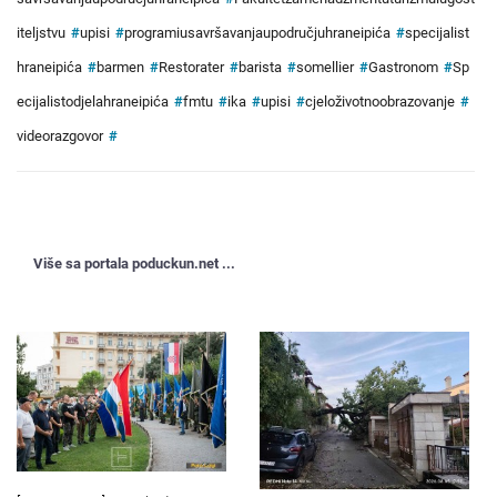
iteljstvu
#
upisi
#
programiusavršavanjaupodručjuhraneipića
#
specijalist
hraneipića
#
barmen
#
Restorater
#
barista
#
somellier
#
Gastronom
#
Sp
ecijalistodjelahraneipića
#
fmtu
#
ika
#
upisi
#
cjeloživotnoobrazovanje
#
videorazgovor
#
Više sa portala poduckun.net ...