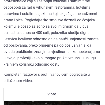
profesionalce koji su se željni educirati i samim time
osposobiti za rad u vrhunskim restoranima, hotelima,
barovima i ostalim objektima koji uključuju menadžment
hrane i pića. Pogledajte što smo sve doznali od čovjeka
kojemu je posao zajedno sa svojim timom da u dva
semestra, odnosno 400 sati, polazniku studija digne
ljestvicu kvalitete odnosno da ga nauči umjetnosti zanata
od poslovanja, preko pripreme pa do posluživanja, da
ovlada praktičnim znanjima, vještinama i kompetencijama
u svojoj profesiji kako bi mogao pružiti vrhunsku uslugu
krajnjem korisniku odnosno gostu.
Kompletan razgovor s prof. Ivanovićem pogledajte u
priloženom videu.
VIDEO