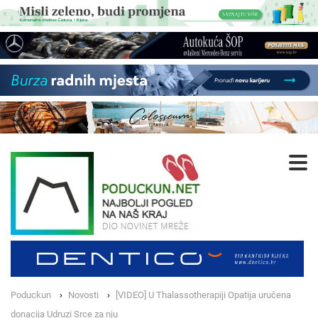
Poduckun
Novosti
[VIDEO] U Thalassotherapiji Opatija uručena
donacija Udruzi Srce za nju