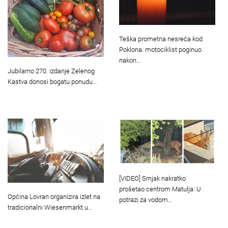
Teška prometna nesreća kod
Poklona: motociklist poginuo
nakon…
Jubilarno 270. izdanje Zelenog
Kastva donosi bogatu ponudu…
[VIDEO] Srnjak nakratko
prošetao centrom Matulja: U
Općina Lovran organizira izlet na
potrazi za vodom…
tradicionalni Wiesenmarkt u…