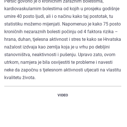
Peršić govorio je o kroničnim zaraznim bolestima,
kardiovaskularnim bolestima od kojih u prosjeku godišnje
umire 40 posto ljudi, ali i o načinu kako taj postotak, tu
statistiku možemo mijenjati. Napomenuo je kako 75 posto
kroničnih nezaraznih bolesti počinju od 4 faktora rizika –
hrana, duhan, tjelesna aktivnost i stres te kako se Hrvatska
nažalost izdvaja kao zemlja koja je u vrhu po debljini
stanovništva, neaktivnosti i pušenju. Upravo zato, ovom
utrkom, namjera je bila osvijestiti te probleme i navesti
neke da započnu s tjelesnom aktivnosti utjecati na vlastitu
kvalitetu života.
VIDEO