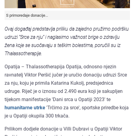
S primoredaje donacije...
Ovaj događaj predstavlja priliku da zajedno pružimo podršku
udruzi "Srce za nju" i naglasimo važnost brige o zdravlju
žena koje se suočavaju s teškim bolestima, poručili su iz
Thalassotherapije.
Opatija – Thalassotherapija Opatija, odnosno njezin
ravnatelj Viktor Peršić jučer je uručio donaciju udruzi Srce
za nju, koju je primila Katarina Kukolj, predsjednica
udruge. Riječ je o iznosu od 2.490 eura koji je sakupljen
tijekom manifestacije 'Dani srca u Opatiji 2023' te
humanitarne utrke
'Trčimo za srce', sportske priredbe koja
je u Opatiji okupila 300 trkača.
Prilikom dodjele donacije u Villi Dubravi u Opatiji Viktor