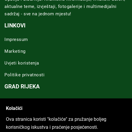
aktualne teme, izvještaji, fotogalerije i multimedijalni
sadržaj - sve na jednom mjestu!
LINKOVI
Impressum
Marketing
Uvjeti koristenja
Politike privatnosti
GRAD RIJEKA
Novosti Rijeka
Kolačići
Riječka regija
Ova stranica koristi "kolačiće" za pružanje boljeg
ARHIVA TEKSTOVA
korisničkog iskustva i praćenje posjećenosti.