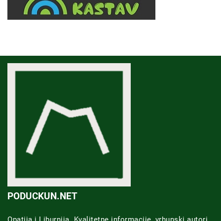
PODUCKUN.NET
Opatija i Liburnija. Kvalitetne informacije, vrhunski autori,