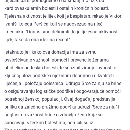
utjecati da si pomognemo i da smanjimo rizik od
kardiovaskularnih bolesti i ostalih kroničnih bolesti.
Tjelesna aktivnost je lijek koji je besplatan, rekao je Viktor
Ivaniš, kolega Peršića koji se nadovezao na riječi
imenjaka: "Danas smo definirali da je tjelesna aktivnost
lijek, tako da ona ide i na recept".
Istaknuto je i kako ova donacija ima za svrhu
osvješćivanje važnosti pomoći i prevencije ženama
oboljelim od teških bolesti, te senzibiliziranje javnosti o
ključnoj ulozi podrške i njezinom doprinosu u kvaliteti
liječenja i položaju bolesnica. Udruga Srce za nju se brine
o osiguravanju logističke podrške i odgovarajuće pomoći
potrebnoj ženskoj populaciji. Ovaj događaj predstavlja
priliku da zajedno pružimo podršku udruzi "Srce za nju" i
naglasimo važnost brige o zdravlju žena koje se
suočavaju s teškim bolestima, poručili su iz