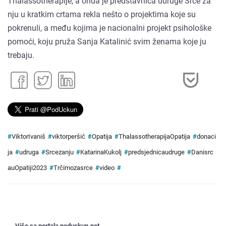
Thalassotherapije, a onda je predstavnica udruge Srce za
nju u kratkim crtama rekla nešto o projektima koje su
pokrenuli, a među kojima je nacionalni projekt psihološke
pomoći, koju pruža Sanja Katalinić svim ženama koje ju
trebaju.
#
ViktorIvaniš
#
viktorperšić
#
Opatija
#
ThalassotherapijaOpatija
#
donaci
ja
#
udruga
#
Srcezanju
#
KatarinaKukolj
#
predsjednicaudruge
#
Danisrc
auOpatiji2023
#
Trčimozasrce
#
video
#
Više sa portala poduckun.net ...