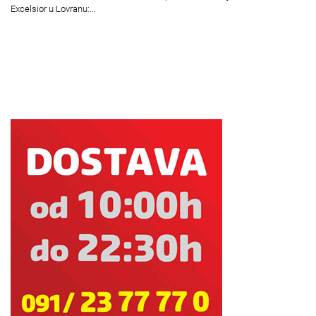
Excelsior u Lovranu:…