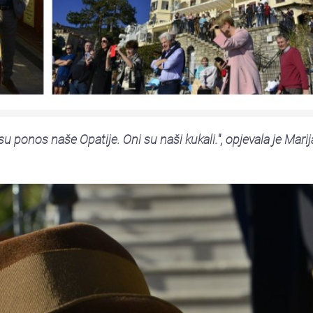
ni su ponos naše Opatije. Oni su naši kukali.", opjevala je Marij