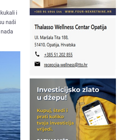
kukali i
su naši
e nada