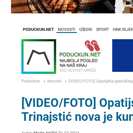
PODUCKUN.NET
NOVOSTI
IZBORI
SPORT
HNK RIJE
Poduckun
Novosti
[VIDEO/FOTO] Opatijska pjesnikinja
[VIDEO/FOTO] Opatijs
Trinajstić nova je k