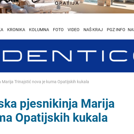
KA
KRONIKA
KOLUMNA
FOTO
VIDEO
NAŠ KRAJ
PGZ INFO
NA
 Marija Trinajstić nova je kuma Opatijskih kukala
ka pjesnikinja Marija
uma Opatijskih kukala