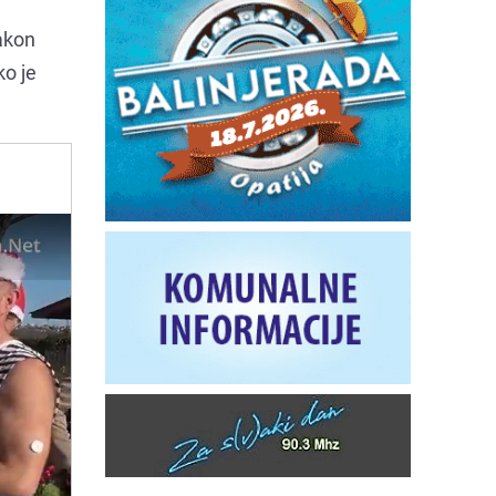
nakon
ko je