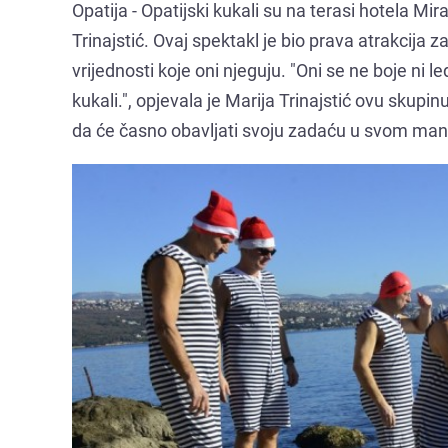
Opatija - Opatijski kukali su na terasi hotela Mi
Trinajstić. Ovaj spektakl je bio prava atrakcija 
vrijednosti koje oni njeguju. "Oni se ne boje ni le
kukali.", opjevala je Marija Trinajstić ovu skup
da će časno obavljati svoju zadaću u svom man