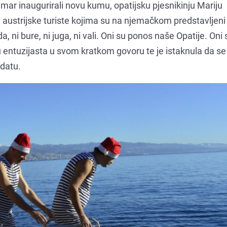
ramar inaugurirali novu kumu, opatijsku pjesnikinju Mariju
za austrijske turiste kojima su na njemačkom predstavljeni 
da, ni bure, ni juga, ni vali. Oni su ponos naše Opatije. Oni 
inu entuzijasta u svom kratkom govoru te je istaknula da s
datu.