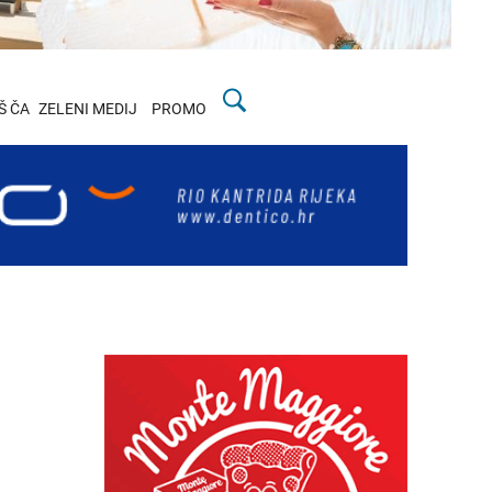
Š ČA
ZELENI MEDIJ
PROMO