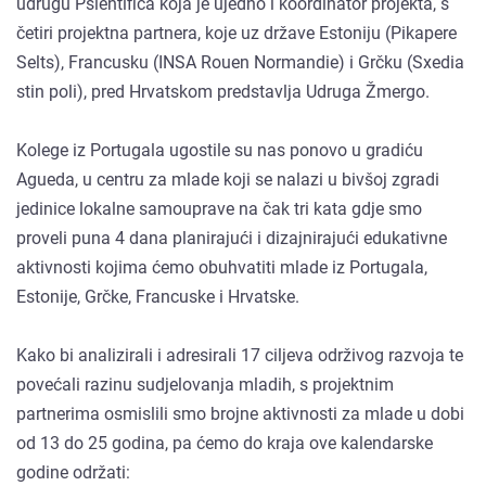
udrugu Psientífica koja je ujedno i koordinator projekta, s
četiri projektna partnera, koje uz države Estoniju (Pikapere
Selts), Francusku (INSA Rouen Normandie) i Grčku (Sxedia
stin poli), pred Hrvatskom predstavlja Udruga Žmergo.
Kolege iz Portugala ugostile su nas ponovo u gradiću
Agueda, u centru za mlade koji se nalazi u bivšoj zgradi
jedinice lokalne samouprave na čak tri kata gdje smo
proveli puna 4 dana planirajući i dizajnirajući edukativne
aktivnosti kojima ćemo obuhvatiti mlade iz Portugala,
Estonije, Grčke, Francuske i Hrvatske.
Kako bi analizirali i adresirali 17 ciljeva održivog razvoja te
povećali razinu sudjelovanja mladih, s projektnim
partnerima osmislili smo brojne aktivnosti za mlade u dobi
od 13 do 25 godina, pa ćemo do kraja ove kalendarske
godine održati: