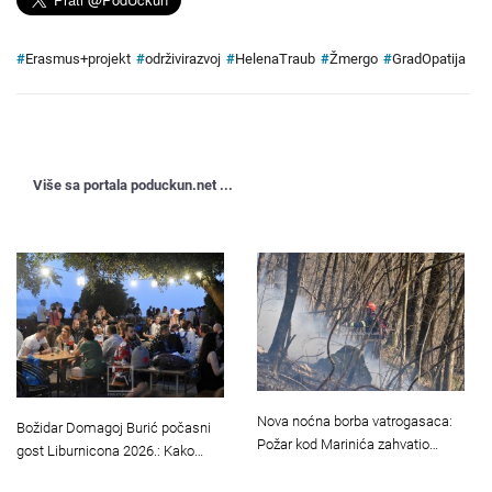
#
Erasmus+projekt
#
održivirazvoj
#
HelenaTraub
#
Žmergo
#
GradOpatija
Više sa portala poduckun.net ...
Nova noćna borba vatrogasaca:
Božidar Domagoj Burić počasni
Požar kod Marinića zahvatio…
gost Liburnicona 2026.: Kako…