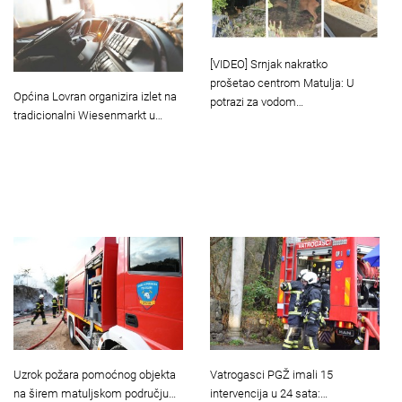
[VIDEO] Srnjak nakratko
prošetao centrom Matulja: U
Općina Lovran organizira izlet na
potrazi za vodom…
tradicionalni Wiesenmarkt u…
Uzrok požara pomoćnog objekta
Vatrogasci PGŽ imali 15
na širem matuljskom području…
intervencija u 24 sata:…