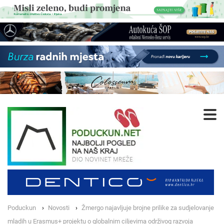
Poduckun
Novosti
Žmergo najavljuje brojne prilike za sudjelovanje
mladih u Erasmus+ projektu o globalnim ciljevima održivog razvoja