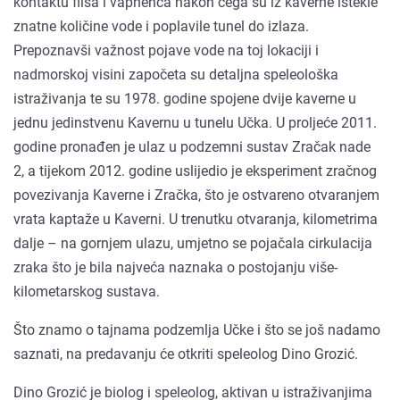
kontaktu fliša i vapnenca nakon čega su iz kaverne istekle
znatne količine vode i poplavile tunel do izlaza.
Prepoznavši važnost pojave vode na toj lokaciji i
nadmorskoj visini započeta su detaljna speleološka
istraživanja te su 1978. godine spojene dvije kaverne u
jednu jedinstvenu Kavernu u tunelu Učka. U proljeće 2011.
godine pronađen je ulaz u podzemni sustav Zračak nade
2, a tijekom 2012. godine uslijedio je eksperiment zračnog
povezivanja Kaverne i Zračka, što je ostvareno otvaranjem
vrata kaptaže u Kaverni. U trenutku otvaranja, kilometrima
dalje – na gornjem ulazu, umjetno se pojačala cirkulacija
zraka što je bila najveća naznaka o postojanju više-
kilometarskog sustava.
Što znamo o tajnama podzemlja Učke i što se još nadamo
saznati, na predavanju će otkriti speleolog Dino Grozić.
Dino Grozić je biolog i speleolog, aktivan u istraživanjima