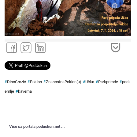
#
DinoGrozić
#
Poklon
#
ZnanostnaPoklon(u)
#
Učka
#
Parkprirode
#
podz
emlje
#
kaverna
Više sa portala poduckun.net ...