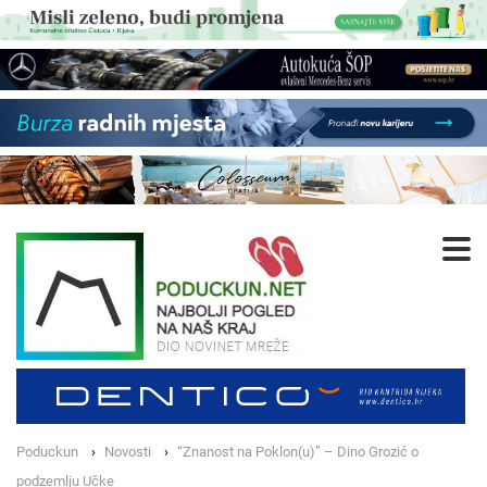
Poduckun
Novosti
“Znanost na Poklon(u)” – Dino Grozić o
podzemlju Učke