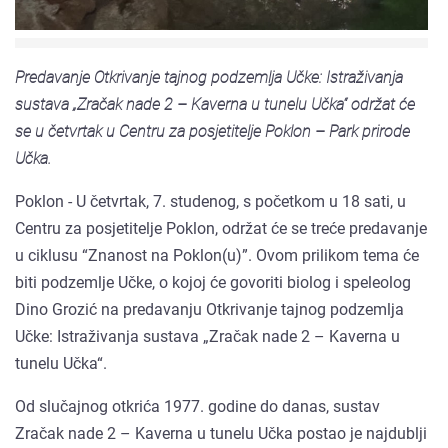
Predavanje Otkrivanje tajnog podzemlja Učke: Istraživanja
sustava „Zračak nade 2 – Kaverna u tunelu Učka“ održat će
se u četvrtak u Centru za posjetitelje Poklon – Park prirode
Učka.
Poklon - U četvrtak, 7. studenog, s početkom u 18 sati, u
Centru za posjetitelje Poklon, održat će se treće predavanje
u ciklusu “Znanost na Poklon(u)”. Ovom prilikom tema će
biti podzemlje Učke, o kojoj će govoriti biolog i speleolog
Dino Grozić na predavanju Otkrivanje tajnog podzemlja
Učke: Istraživanja sustava „Zračak nade 2 – Kaverna u
tunelu Učka“.
Od slučajnog otkrića 1977. godine do danas, sustav
Zračak nade 2 – Kaverna u tunelu Učka postao je najdublji