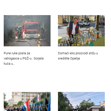
Pune ruke posla za
Domaći eko proizvodi stižu u
vatrogasce u PGŽ-u : Gorjela
središte Opatije
kuća u…