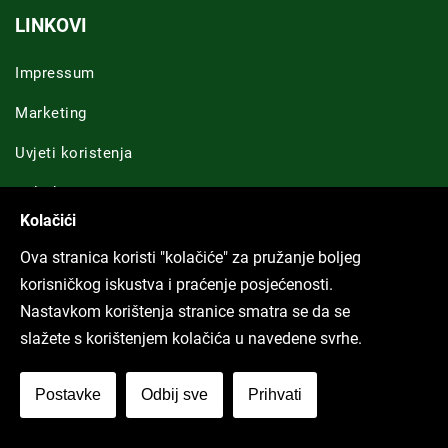
LINKOVI
Impressum
Marketing
Uvjeti koristenja
Politike privatnosti
Kolačići
GRAD RIJEKA
Ova stranica koristi "kolačiće" za pružanje boljeg
Novosti Rijeka
korisničkog iskustva i praćenje posjećenosti.
Nastavkom korištenja stranice smatra se da se
Riječka regija
slažete s korištenjem kolačića u navedene svrhe.
ARHIVA TEKSTOVA
Postavke
Odbij sve
Prihvati
Svi tekstovi