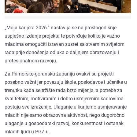
„Moja karijera 2026.“ nastavlja se na prošlogodišnje
uspješno izdanje projekta te potvrđuje koliko je važno
mladima omogućiti izravan susret sa stvarnim svijetom
rada prije donošenja odluka o daljnjem obrazovanju i
profesionalnom razvoju.
Za Primorsko-goransku županiju ovakvi su projekti
posebno važni jer povezuju škole, poslodavce i učenike u
trenutku kada se tržište rada brzo mijenja, a potrebe za
kvalitetnim, motiviranim i dobro usmjerenim kadrovima
postaju sve izraženije. Ulaganje u karijerno usmjeravanje
mladih nije samo obrazovna aktivnost, nego dugoročno
ulaganje u gospodarski razvoj, konkurentnost i ostanak
mladih ljudi u PGŽ-u.