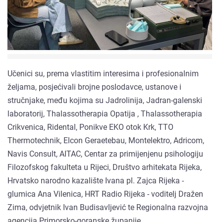
Učenici su, prema vlastitim interesima i profesionalnim
željama, posjećivali brojne poslodavce, ustanove i
stručnjake, među kojima su Jadrolinija, Jadran-galenski
laboratorij, Thalassotherapia Opatija , Thalassotherapia
Crikvenica, Ridental, Ponikve EKO otok Krk, TTO
Thermotechnik, Elcon Geraetebau, Montelektro, Adricom,
Navis Consult, AITAC, Centar za primijenjenu psihologiju
Filozofskog fakulteta u Rijeci, Društvo arhitekata Rijeka,
Hrvatsko narodno kazalište Ivana pl. Zajca Rijeka -
glumica Ana Vilenica, HRT Radio Rijeka - voditelj Dražen
Zima, odvjetnik Ivan Budisavljević te Regionalna razvojna
agencija Primorsko-goranske županije.