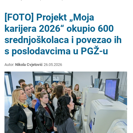
[FOTO] Projekt „Moja
karijera 2026“ okupio 600
srednjoškolaca i povezao ih
s poslodavcima u PGŽ-u
Autor:
Nikola Cvjetović
26.05.2026