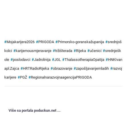
#
Mojakarijera2026
#
PRIGODA
#
Primorsko-goranskažupanija
#
srednjoš
kolci
#
karijernousmjeravanje
#
tržišterada
#
Rijeka
#
učenici
#
srednješk
ole
#
poslodavci
#
Jadrolinija
#
JGL
#
ThalassotherapiaOpatija
#
HNKIvan
apl.Zajca
#
HRTRadioRijeka
#
obrazovanje
#
zapošljavanjemladih
#
razvoj
karijere
#
PGŽ
#
RegionalnarazvojnaagencijaPRIGODA
Više sa portala poduckun.net ...