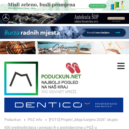
Poduckun
PGZ info
[FOTO] Projekt „Moja karijera 2026“ okupio
600 srednjoškolaca i povezao ih s poslodavcima u PGŽ-u