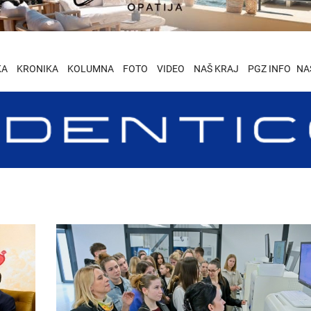
KA
KRONIKA
KOLUMNA
FOTO
VIDEO
NAŠ KRAJ
PGZ INFO
NA