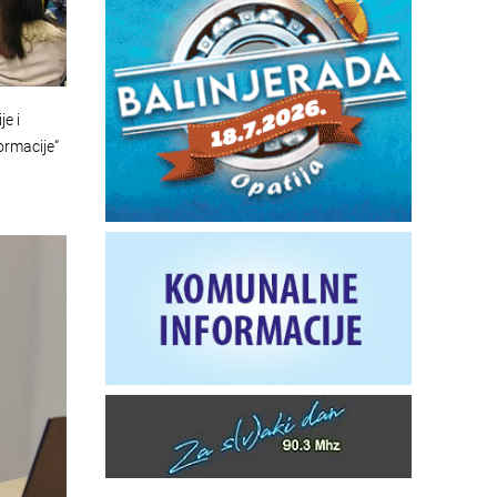
e i
ormacije“