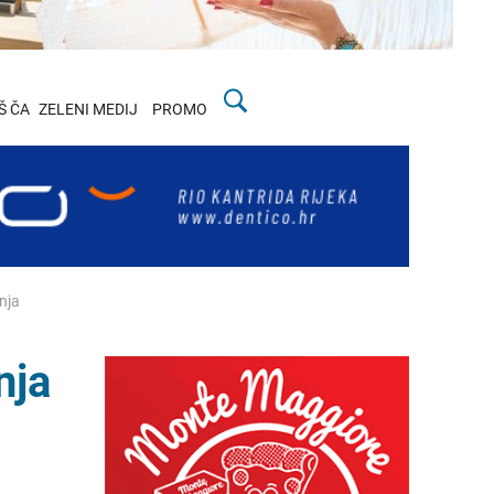
Š ČA
ZELENI MEDIJ
PROMO
nja
nja