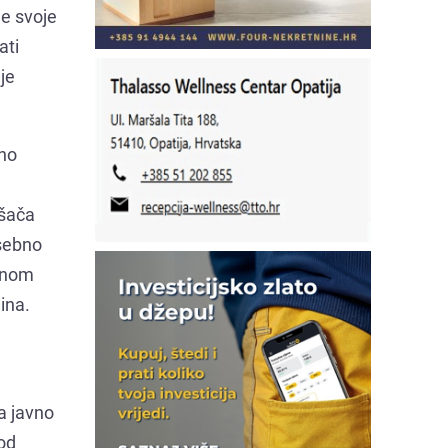
le svoje
ati
je
žno
ušača
osebno
ednom
ina.
a javno
od