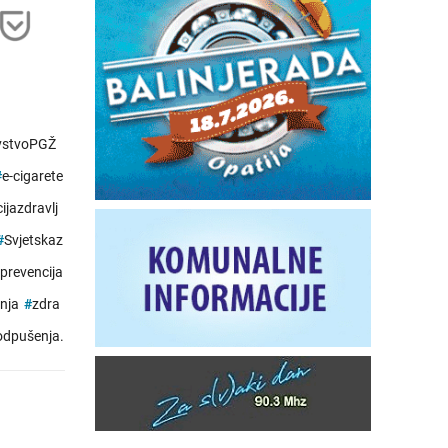
vstvoPGŽ
#
e-cigarete
ijazdravlj
#
Svjetskaz
prevencija
nja
#
zdra
odpušenja.