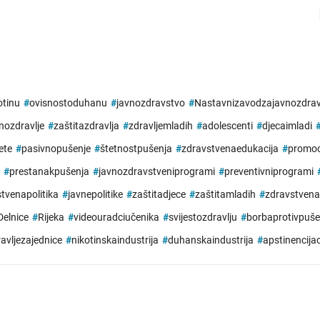
otinu
#
ovisnostoduhanu
#
javnozdravstvo
#
Nastavnizavodzajavnozdra
nozdravlje
#
zaštitazdravlja
#
zdravljemladih
#
adolescenti
#
djecaimladi
ete
#
pasivnopušenje
#
štetnostpušenja
#
zdravstvenaedukacija
#
promoc
#
prestanakpušenja
#
javnozdravstveniprogrami
#
preventivniprogrami
tvenapolitika
#
javnepolitike
#
zaštitadjece
#
zaštitamladih
#
zdravstvena
Delnice
#
Rijeka
#
videouradciučenika
#
svijestozdravlju
#
borbaprotivpuše
avljezajednice
#
nikotinskaindustrija
#
duhanskaindustrija
#
apstinencija