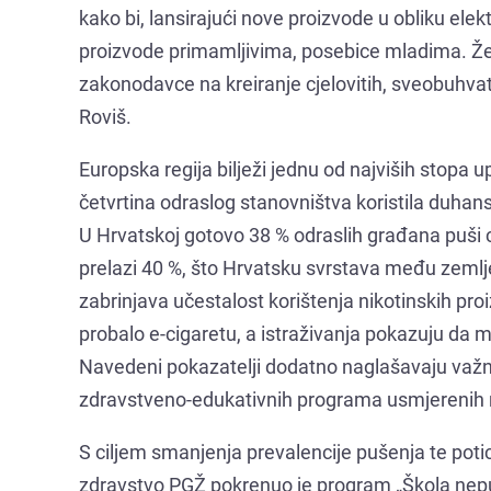
kako bi, lansirajući nove proizvode u obliku elekt
proizvode primamljivima, posebice mladima. Želi
zakonodavce na kreiranje cjelovitih, sveobuhvatni
Roviš.
Europska regija bilježi jednu od najviših stopa u
četvrtina odraslog stanovništva koristila duhan
U Hrvatskoj gotovo 38 % odraslih građana puši 
prelazi 40 %, što Hrvatsku svrstava među zemlj
zabrinjava učestalost korištenja nikotinskih 
probalo e-cigaretu, a istraživanja pokazuju da 
Navedeni pokazatelji dodatno naglašavaju važno
zdravstveno-edukativnih programa usmjerenih n
S ciljem smanjenja prevalencije pušenja te poti
zdravstvo PGŽ pokrenuo je program „Škola nepuš