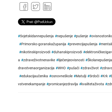
#
Svjetskidannepušenja
#
nepušenje
#
pušenje
#
ovisnostonik
#
Primorsko-goranskažupanija
#
prevencijapušenja
#
mental
#
nikotinskiproizvodi
#
duhanskiproizvodi
#
elektroničkecigar
a
#
zdraveživotnenavike
#
liječenjeovisnosti
#
Školanepušenja
dravstvenaorganizacija
#
WHO
#
pušači
#
zdravživot
#
zdravs
#
edukacijaučenika
#
osnovneškole
#
Matulji
#
Srdoči
#
Krk
#
vstvenekampanje
#
promicanjezdravlja
#
kvalitetaživota
#
zdr