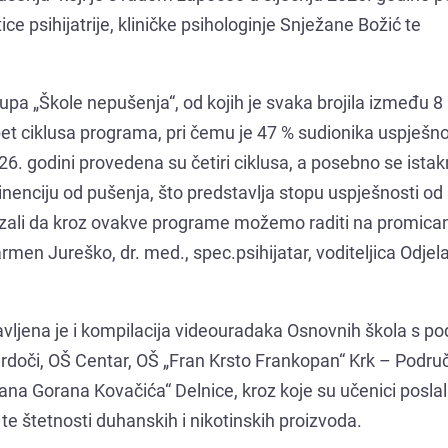
e psihijatrije, kliničke psihologinje Snježane Božić te
a „Škole nepušenja“, od kojih je svaka brojila između 8 
et ciklusa programa, pri čemu je 47 % sudionika uspješn
6. godini provedena su četiri ciklusa, a posebno se ista
stinenciju od pušenja, što predstavlja stopu uspješnosti od
okazali da kroz ovakve programe možemo raditi na promica
armen Jureško, dr. med., spec.psihijatar, voditeljica Odjel
vljena je i kompilacija videouradaka Osnovnih škola s po
Srdoči, OŠ Centar, OŠ „Fran Krsto Frankopan“ Krk – Podru
ana Gorana Kovačića“ Delnice, kroz koje su učenici poslal
 te štetnosti duhanskih i nikotinskih proizvoda.