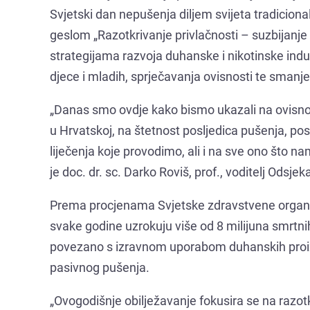
Svjetski dan nepušenja diljem svijeta tradiciona
geslom „Razotkrivanje privlačnosti – suzbijanje o
strategijama razvoja duhanske i nikotinske indus
djece i mladih, sprječavanja ovisnosti te smanj
„Danas smo ovdje kako bismo ukazali na ovisno
u Hrvatskoj, na štetnost posljedica pušenja, p
liječenja koje provodimo, ali i na sve ono što na
je doc. dr. sc. Darko Roviš, prof., voditelj Odsj
Prema procjenama Svjetske zdravstvene organ
svake godine uzrokuju više od 8 milijuna smrtnih 
povezano s izravnom uporabom duhanskih proizvo
pasivnog pušenja.
„Ovogodišnje obilježavanje fokusira se na razotk