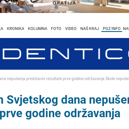
KA
KRONIKA
KOLUMNA
FOTO
VIDEO
NAŠ KRAJ
PGZ INFO
NA
a nepušenja predstavio rezultate prve godine održavanja Škole nepuše
Svjetskog dana nepuše
 prve godine održavanja