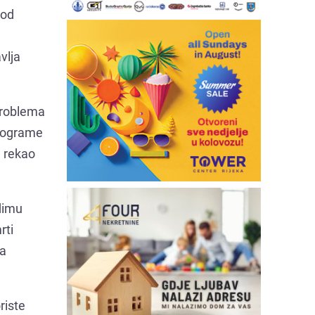
pod
vlja
problema
programe
, rekao
dimu
rti
ca
riste