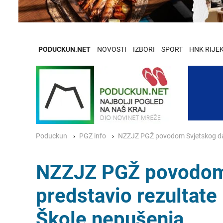
PODUCKUN.NET
NOVOSTI
IZBORI
SPORT
HNK RIJE
Poduckun
PGZ info
NZZJZ PGŽ povodom Svjetskog dan
NZZJZ PGŽ povodom 
predstavio rezultate
Škole nepušenja