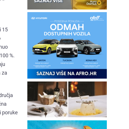
i 15
o
knuo
 100 %.
nju
a za
dručja
čna
i poruke