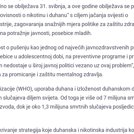
lno se obilježava 31. svibnja, a ove godine obilježava se 
visnosti o nikotinu i duhanu“ s ciljem jačanja svijesti o
trije, zagovaranja snažnijih mjera politike za zaštitu zdra
ena potražnje javnosti, posebice mladih.
st o pušenju kao jednog od najvećih javnozdravstvenih 
osebice u adolescentnoj dobi, na preventivne programe i 
m nedostaje u široj javnoj politici vezano uz ovaj problem“
eka za promicanje i zaštitu mentalnog zdravlja.
izacije (WHO), uporaba duhana i izloženost duhanskom 
slučajeva diljem svijeta. Od toga je više od 7 milijuna sm
da, dok je oko 1,3 milijuna smrtnih slučajeva posljedi
rivanje strategija koje duhanska i nikotinska industrija ko