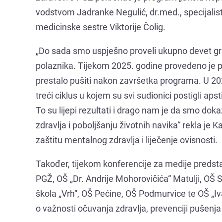
vodstvom Jadranke Negulić, dr.med., specijalistic
medicinske sestre Viktorije Čolig.
„Do sada smo uspješno proveli ukupno devet grup
polaznika. Tijekom 2025. godine provedeno je p
prestalo pušiti nakon završetka programa. U 202
treći ciklus u kojem su svi sudionici postigli ap
To su lijepi rezultati i drago nam je da smo d
zdravlja i poboljšanju životnih navika“ rekla je K
zaštitu mentalnog zdravlja i liječenje ovisnosti.
Također, tijekom konferencije za medije predsta
PGŽ, OŠ „Dr. Andrije Mohorovičića“ Matulji, OŠ 
škola „Vrh“, OŠ Pećine, OŠ Podmurvice te OŠ „Iv
o važnosti očuvanja zdravlja, prevenciji pušenja