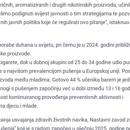
ričnih, aromatiziranih i drugih nikotinskih proizvoda, učini
mo podignuti svijest javnosti o tim strategijama te pozv
h javnih politika koje će regulirati ovo pitanje“, istaknuo 
porabe duhana u svijetu, pri čemu je u 2024. godini pribli
ske proizvode.
cigarete, dok u dobnoj skupini od 25 do 34 godine udio p
e s najvišom prevalencijom pušenja u Europskoj uniji. P
proizvoda među mladima. Gotovo 44 % učenika barem je j
mnogi s pušenjem započinju već u dobi između 13 i 16 god
st kontinuiranog provođenja preventivnih aktivnosti i
a djecu i mlade.
canja usvajanja zdravih životnih navika, Nastavni zavod z
enja“ koji je s radom započeo u siječnju 2025. godine p