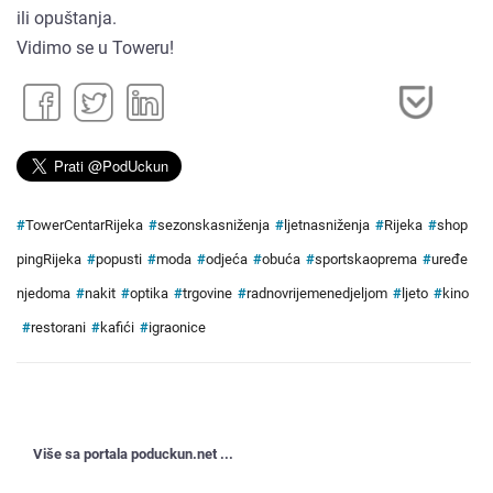
ili opuštanja.
Vidimo se u Toweru!
#
TowerCentarRijeka
#
sezonskasniženja
#
ljetnasniženja
#
Rijeka
#
shop
pingRijeka
#
popusti
#
moda
#
odjeća
#
obuća
#
sportskaoprema
#
uređe
njedoma
#
nakit
#
optika
#
trgovine
#
radnovrijemenedjeljom
#
ljeto
#
kino
#
restorani
#
kafići
#
igraonice
Više sa portala poduckun.net ...