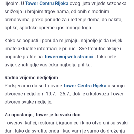
lijepim. U
Tower Centru Rijeka
ovog ljeta vrijede sezonska
sniženja u brojnim trgovinama, od onih s modnim
brendovima, preko ponude za uređenje doma, do nakita,
optike, sportske opreme i još mnogo toga.
Kako se popusti i ponuda mijenjaju, najbolje je da uvijek
imate aktualne informacije pri ruci. Sve trenutne akcije i
popuste pratite na
Towerovoj web stranici
- tako ćete
uvijek znati gdje vas čeka najbolja prilika.
Radno vrijeme nedjeljom
Podsjećamo da su trgovine
Tower Centra Rijeka
u srpnju
otvorene nedjeljom 19.7. i 26.7., dok je u kolovozu Tower
otvoren svake nedjelje.
Za opuštanje, Tower je tu svaki dan
Towerovi kafići, restorani, igraonice i kino otvoreni su svaki
dan, tako da svratite onda i kad vam je samo do druženja