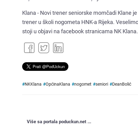
Klana - Novi trener seniorske momčadi Klane je 
trener u školi nogometa HNK-a Rijeka. Veselimo
stoji u objavi na facebook stranicama NK Klana.
#
NKKlana
#
OpćinaKlana
#
nogomet
#
seniori
#
DeanBolić
Više sa portala poduckun.net ...