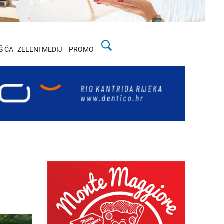
Š ČA
ZELENI MEDIJ
PROMO