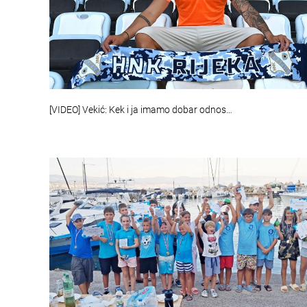
[VIDEO] Vekić: Kek i ja imamo dobar odnos…