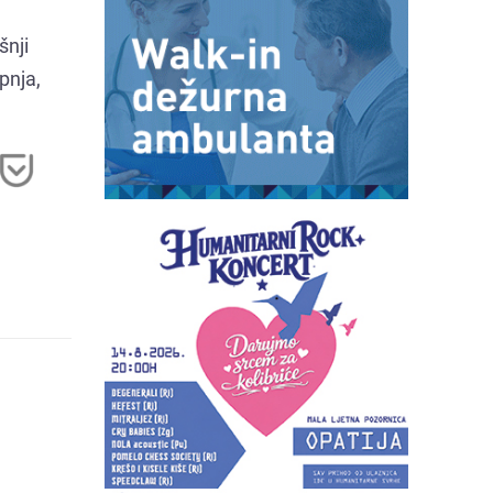
šnji
pnja,