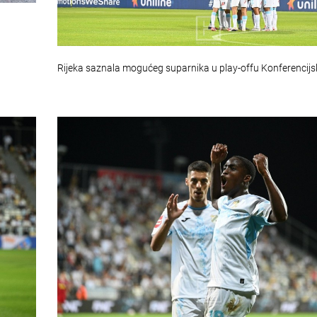
Rijeka saznala mogućeg suparnika u play-offu Konferencijsk