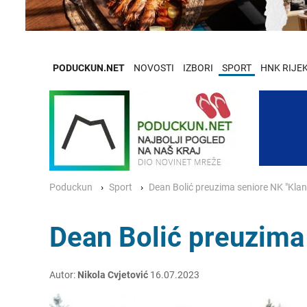
PODUCKUN.NET
NOVOSTI
IZBORI
SPORT
HNK RIJE
Poduckun
Sport
Dean Bolić preuzima seniore NK "Klan
Dean Bolić preuzima
Autor:
Nikola Cvjetović
16.07.2023