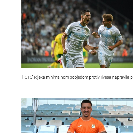
[FOTO] Rijeka minimalnom pobjedom protiv Ilvesa napravila p