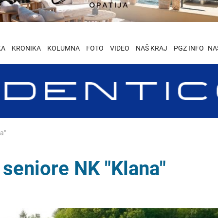
KA
KRONIKA
KOLUMNA
FOTO
VIDEO
NAŠ KRAJ
PGZ INFO
NA
a"
 seniore NK "Klana"