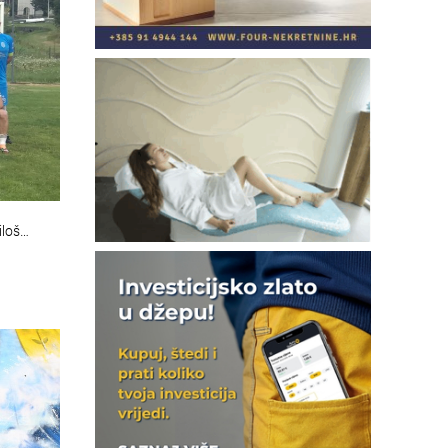
iloš…