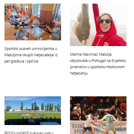
Sportski susreti umirovljenika u
Marina Mavrinac Matulja
Matuljima okupili natjecatelje iz
otputovala u Portugal na Svjetsko
pet gradova i općina
prvenstvo u sportsko-ribolovnom
natjecanju
[FOTO/VIDEO] Vukovar vodi u