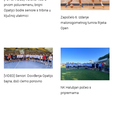
prvom poluvremenu, brojni
Opatijci bodre seniore s tribina u
ključnoj utakmici
Započelo 6. izdanje
malonogometnog turnira Rijeka
Open
[VIDEO] Seniori: Doviđenja Opatijo
bajna, doći ćemo ponovno
NK Halubjan počeo s
pripremama