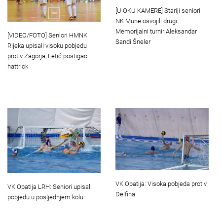
[U OKU KAMERE] Stariji seniori
NK Mune osvojili drugi
Memorijalni turnir Aleksandar
[VIDEO/FOTO] Seniori HMNK
Sandi Šneler
Rijeka upisali visoku pobjedu
protiv Zagorja, Fetić postigao
hattrick
VK Opatija: Visoka pobjeda protiv
VK Opatija LRH: Seniori upisali
Delfina
pobjedu u posljednjem kolu