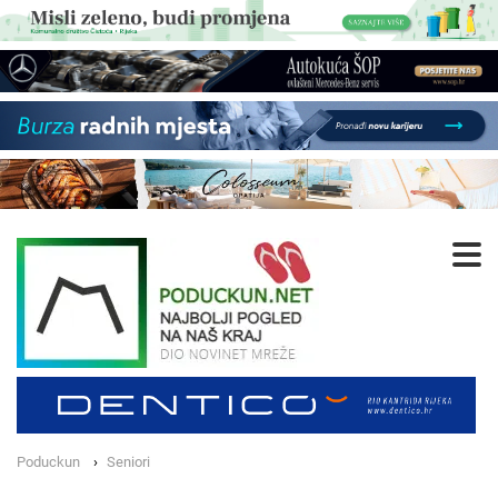
Poduckun
Seniori