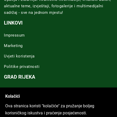
aktualne teme, izvještaji, fotogalerije i multimedijalni
sadržaj - sve na jednom mjestu!
LINKOVI
Impressum
Marketing
Uvjeti koristenja
Politike privatnosti
GRAD RIJEKA
Novosti Rijeka
Kolačići
Riječka regija
Ova stranica koristi "kolačiće" za pružanje boljeg
ARHIVA TEKSTOVA
korisničkog iskustva i praćenje posjećenosti.