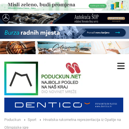
Poduckun
Sport
Hrvatska rukometna reprezentacija iz Opatije na
Olimpijske igre