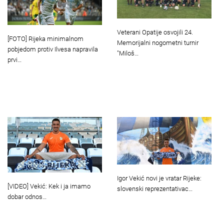
Veterani Opatije osvojili 24.
[FOTO] Rijeka minimalnom
Memorijalni nogometni turnir
pobjedom protiv Ilvesa napravila
"Miloš…
prvi…
Igor Vekić novi je vratar Rijeke:
[VIDEO] Vekić: Kek i ja imamo
slovenski reprezentativac…
dobar odnos…