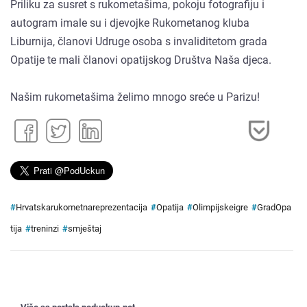
Priliku za susret s rukometašima, pokoju fotografiju i
autogram imale su i djevojke Rukometanog kluba
Liburnija, članovi Udruge osoba s invaliditetom grada
Opatije te mali članovi opatijskog Društva Naša djeca.
Našim rukometašima želimo mnogo sreće u Parizu!
#
Hrvatskarukometnareprezentacija
#
Opatija
#
Olimpijskeigre
#
GradOpa
tija
#
treninzi
#
smještaj