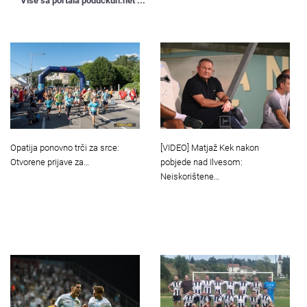
Više sa portala poduckun.net ...
[VIDEO] Matjaž Kek nakon
Opatija ponovno trči za srce:
pobjede nad Ilvesom:
Otvorene prijave za…
Neiskorištene…