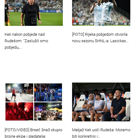
Kek nakon pobjede nad
[FOTO] Rijeka pobjedom otvorila
Rudešom: "Zaslužili smo
novu sezonu SHNL-a: Lasickas…
pobjedu,…
Matjaž Kek uoči Rudeša: Moramo
[FOTO/VIDEO] Brseč 3na3 okupio
biti konkretniji i…
brojne ekipe i gledatelje: